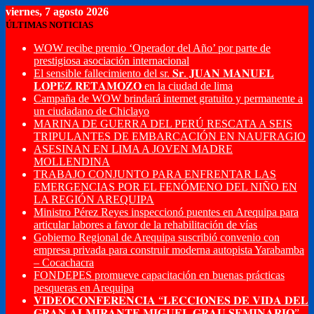
viernes, 7 agosto 2026
ÚLTIMAS NOTICIAS
WOW recibe premio ‘Operador del Año’ por parte de
prestigiosa asociación internacional
El sensible fallecimiento del sr. 𝐒𝐫. 𝐉𝐔𝐀𝐍 𝐌𝐀𝐍𝐔𝐄𝐋
𝐋𝐎𝐏𝐄𝐙 𝐑𝐄𝐓𝐀𝐌𝐎𝐙𝐎 en la ciudad de lima
Campaña de WOW brindará internet gratuito y permanente a
un ciudadano de Chiclayo
MARINA DE GUERRA DEL PERÚ RESCATA A SEIS
TRIPULANTES DE EMBARCACIÓN EN NAUFRAGIO
ASESINAN EN LIMA A JOVEN MADRE
MOLLENDINA
TRABAJO CONJUNTO PARA ENFRENTAR LAS
EMERGENCIAS POR EL FENÓMENO DEL NIÑO EN
LA REGIÓN AREQUIPA
Ministro Pérez Reyes inspeccionó puentes en Arequipa para
articular labores a favor de la rehabilitación de vías
Gobierno Regional de Arequipa suscribió convenio con
empresa privada para construir moderna autopista Yarabamba
– Cocachacra
FONDEPES promueve capacitación en buenas prácticas
pesqueras en Arequipa
𝐕𝐈𝐃𝐄𝐎𝐂𝐎𝐍𝐅𝐄𝐑𝐄𝐍𝐂𝐈𝐀 “𝐋𝐄𝐂𝐂𝐈𝐎𝐍𝐄𝐒 𝐃𝐄 𝐕𝐈𝐃𝐀 𝐃𝐄𝐋
𝐆𝐑𝐀𝐍 𝐀𝐋𝐌𝐈𝐑𝐀𝐍𝐓𝐄 𝐌𝐈𝐆𝐔𝐄𝐋 𝐆𝐑𝐀𝐔 𝐒𝐄𝐌𝐈𝐍𝐀𝐑𝐈𝐎”