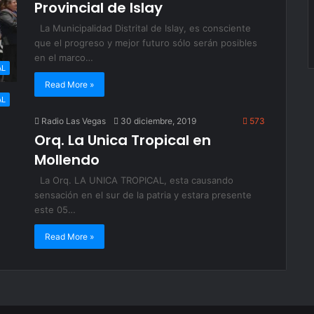
Provincial de Islay
La Municipalidad Distrital de Islay, es consciente
que el progreso y mejor futuro sólo serán posibles
en el marco…
AL
Read More »
AL
Radio Las Vegas
30 diciembre, 2019
573
Orq. La Unica Tropical en
Mollendo
La Orq. LA UNICA TROPICAL, esta causando
sensación en el sur de la patria y estara presente
este 05…
Read More »