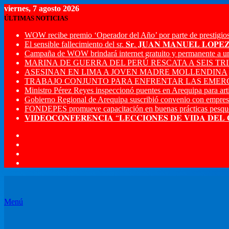
viernes, 7 agosto 2026
ÚLTIMAS NOTICIAS
WOW recibe premio ‘Operador del Año’ por parte de prestigios
El sensible fallecimiento del sr. 𝐒𝐫. 𝐉𝐔𝐀𝐍 𝐌𝐀𝐍𝐔𝐄𝐋 𝐋𝐎𝐏
Campaña de WOW brindará internet gratuito y permanente a u
MARINA DE GUERRA DEL PERÚ RESCATA A SEIS T
ASESINAN EN LIMA A JOVEN MADRE MOLLENDINA
TRABAJO CONJUNTO PARA ENFRENTAR LAS EMERG
Ministro Pérez Reyes inspeccionó puentes en Arequipa para artic
Gobierno Regional de Arequipa suscribió convenio con empres
FONDEPES promueve capacitación en buenas prácticas pesque
𝐕𝐈𝐃𝐄𝐎𝐂𝐎𝐍𝐅𝐄𝐑𝐄𝐍𝐂𝐈𝐀 “𝐋𝐄𝐂𝐂𝐈𝐎𝐍𝐄𝐒 𝐃𝐄 𝐕𝐈𝐃𝐀 𝐃𝐄𝐋
Menú