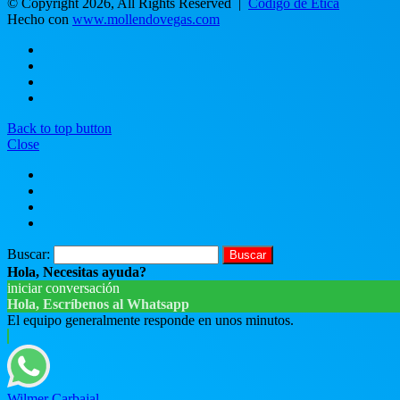
© Copyright 2026, All Rights Reserved |
Código de Ética
Hecho con
www.mollendovegas.com
Back to top button
Close
Buscar:
Hola, Necesitas ayuda?
iniciar conversación
Hola, Escríbenos al Whatsapp
El equipo generalmente responde en unos minutos.
Wilmer Carbajal