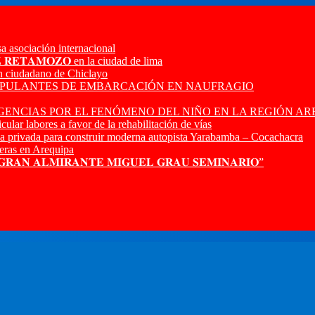
a asociación internacional
𝐙 𝐑𝐄𝐓𝐀𝐌𝐎𝐙𝐎 en la ciudad de lima
n ciudadano de Chiclayo
RIPULANTES DE EMBARCACIÓN EN NAUFRAGIO
ENCIAS POR EL FENÓMENO DEL NIÑO EN LA REGIÓN AR
ular labores a favor de la rehabilitación de vías
a privada para construir moderna autopista Yarabamba – Cocachacra
ras en Arequipa
 𝐆𝐑𝐀𝐍 𝐀𝐋𝐌𝐈𝐑𝐀𝐍𝐓𝐄 𝐌𝐈𝐆𝐔𝐄𝐋 𝐆𝐑𝐀𝐔 𝐒𝐄𝐌𝐈𝐍𝐀𝐑𝐈𝐎”