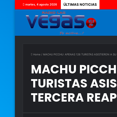
ÚLTIMAS NOTICIAS
martes, 4 agosto 2026
Home
/
MACHU PICCHU: APENAS 126 TURISTAS ASISTIERON A S
MACHU PICCHU
TURISTAS ASIS
TERCERA REA