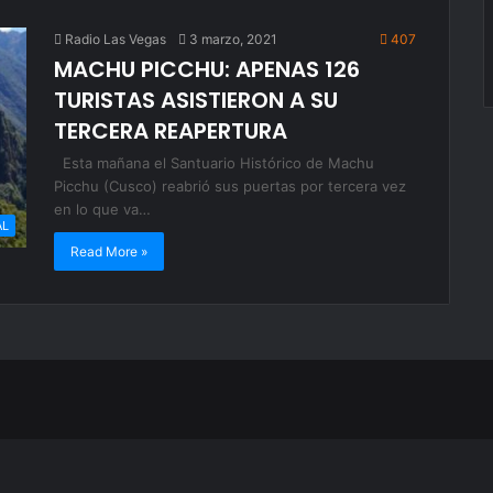
Radio Las Vegas
3 marzo, 2021
407
MACHU PICCHU: APENAS 126
TURISTAS ASISTIERON A SU
TERCERA REAPERTURA
Esta mañana el Santuario Histórico de Machu
Picchu (Cusco) reabrió sus puertas por tercera vez
en lo que va…
AL
Read More »