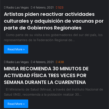
Radio Las Vegas
4 febrero, 2021
523
Artistas piden reactivar actividades
culturales y adquisición de vacunas por
parte de Gobiernos Regionales
Como parte de su visita a los gobernadores del sur del país, los
representantes de la Federación Regional de…
Read More »
Radio Las Vegas
4 febrero, 2021
438
MINSA RECOMIENDA 30 MINUTOS DE
ACTIVIDAD FÍSICA TRES VECES POR
SEMANA DURANTE LA CUARENTENA
El Ministerio de Salud (Minsa), a través del Instituto Nacional de
Salud (INS), recomienda a la población realizar 30…
Read More »