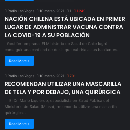
Radio Las Vegas
10 marzo, 2021
1
1.249
NACIÓN CHILENA ESTÁ UBICADA EN PRIMER
LUGAR DE ADMINISTRAR VACUNA CONTRA
LA COVID-19 A SU POBLACIÓN
Gestión temprana. El Ministerio de Salud de Chile logró
conseguir una cantidad de dosis que cubriría a sus habitantes.…
Read More »
Radio Las Vegas
10 marzo, 2021
701
RECOMIENDAN UTILIZAR UNA MASCARILLA
DE TELA Y POR DEBAJO, UNA QUIRÚRGICA
El Dr. Mario Izquierdo, especialista en Salud Pública del
Ministerio de Salud (Minsa), recomendó utilizar una mascarilla
quirúrgica…
Read More »