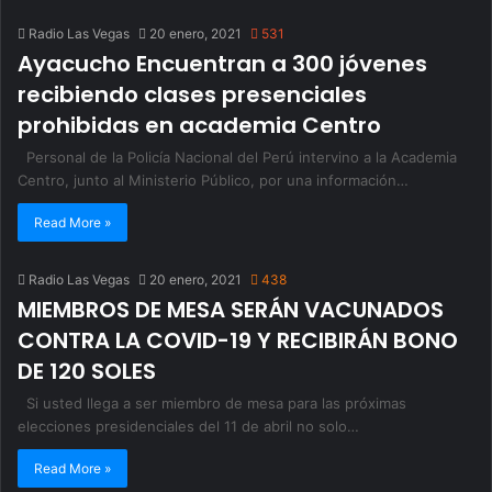
Radio Las Vegas
20 enero, 2021
531
Ayacucho Encuentran a 300 jóvenes
recibiendo clases presenciales
prohibidas en academia Centro
Personal de la Policía Nacional del Perú intervino a la Academia
Centro, junto al Ministerio Público, por una información…
Read More »
Radio Las Vegas
20 enero, 2021
438
MIEMBROS DE MESA SERÁN VACUNADOS
CONTRA LA COVID-19 Y RECIBIRÁN BONO
DE 120 SOLES
Si usted llega a ser miembro de mesa para las próximas
elecciones presidenciales del 11 de abril no solo…
Read More »