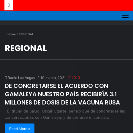
M
Home
/
REGIONAL
REGIONAL
Radio Las Vegas
10 marzo, 2021
1.013
DE CONCRETARSE EL ACUERDO CON
GAMALEYA NUESTRO PAÍS RECIBIRÍA 3.1
MILLONES DE DOSIS DE LA VACUNA RUSA
El titular de Salud, Oscar Ugarte, señaló que de concretarse las
conversaciones con Gamaleya, y de cerrarse el contrato,…
Read More »