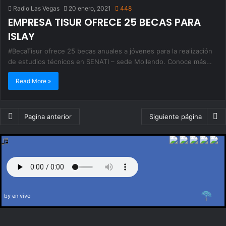
Radio Las Vegas
20 enero, 2021
448
EMPRESA TISUR OFRECE 25 BECAS PARA
ISLAY
#BecaTisur ofrece 25 becas anuales a jóvenes para la realización
de estudios técnicos en SENATI – sede Mollendo. Conoce más…
Read More »
Pagina anterior
Siguiente página
by en vivo