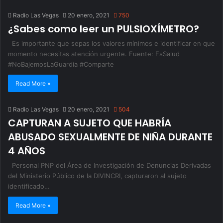
Radio Las Vegas
20 enero, 2021
750
¿Sabes como leer un PULSIOXÍMETRO?
Es importante que sepas los valores mínimos e identificar en que
momento necesitas atención urgente. Fuente: EsSalud
#NoBajemosLaGuardia #Comparte
Read More »
Radio Las Vegas
20 enero, 2021
504
CAPTURAN A SUJETO QUE HABRÍA
ABUSADO SEXUALMENTE DE NIÑA DURANTE
4 AÑOS
Personal PNP del Área de Investigación de Denuncias Derivadas
del Ministerio Público de la DIVINCRI, capturaron al sujeto
identificado…
Read More »