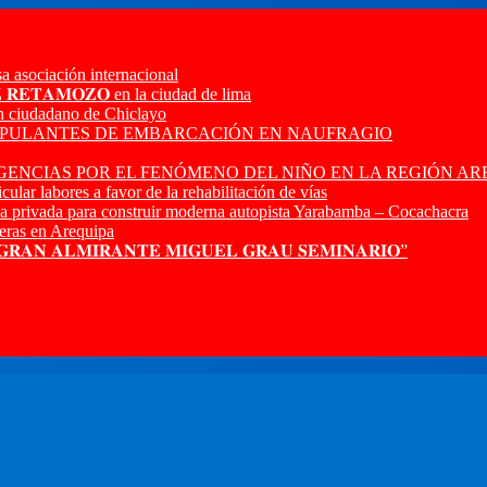
a asociación internacional
𝐙 𝐑𝐄𝐓𝐀𝐌𝐎𝐙𝐎 en la ciudad de lima
n ciudadano de Chiclayo
RIPULANTES DE EMBARCACIÓN EN NAUFRAGIO
ENCIAS POR EL FENÓMENO DEL NIÑO EN LA REGIÓN AR
ular labores a favor de la rehabilitación de vías
a privada para construir moderna autopista Yarabamba – Cocachacra
ras en Arequipa
 𝐆𝐑𝐀𝐍 𝐀𝐋𝐌𝐈𝐑𝐀𝐍𝐓𝐄 𝐌𝐈𝐆𝐔𝐄𝐋 𝐆𝐑𝐀𝐔 𝐒𝐄𝐌𝐈𝐍𝐀𝐑𝐈𝐎”