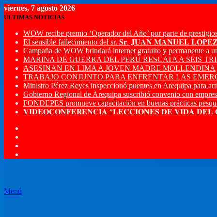
viernes, 7 agosto 2026
ÚLTIMAS NOTICIAS
WOW recibe premio ‘Operador del Año’ por parte de prestigios
El sensible fallecimiento del sr. 𝐒𝐫. 𝐉𝐔𝐀𝐍 𝐌𝐀𝐍𝐔𝐄𝐋 𝐋𝐎𝐏
Campaña de WOW brindará internet gratuito y permanente a u
MARINA DE GUERRA DEL PERÚ RESCATA A SEIS T
ASESINAN EN LIMA A JOVEN MADRE MOLLENDINA
TRABAJO CONJUNTO PARA ENFRENTAR LAS EMERG
Ministro Pérez Reyes inspeccionó puentes en Arequipa para artic
Gobierno Regional de Arequipa suscribió convenio con empres
FONDEPES promueve capacitación en buenas prácticas pesque
𝐕𝐈𝐃𝐄𝐎𝐂𝐎𝐍𝐅𝐄𝐑𝐄𝐍𝐂𝐈𝐀 “𝐋𝐄𝐂𝐂𝐈𝐎𝐍𝐄𝐒 𝐃𝐄 𝐕𝐈𝐃𝐀 𝐃𝐄𝐋
Menú