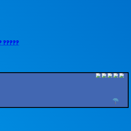
? ?????