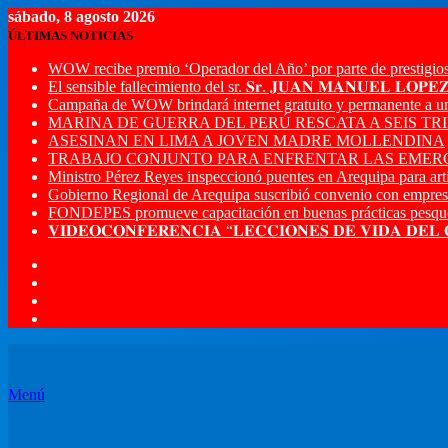
sábado, 8 agosto 2026
ÚLTIMAS NOTICIAS
WOW recibe premio ‘Operador del Año’ por parte de prestigios
El sensible fallecimiento del sr. 𝐒𝐫. 𝐉𝐔𝐀𝐍 𝐌𝐀𝐍𝐔𝐄𝐋 𝐋𝐎𝐏
Campaña de WOW brindará internet gratuito y permanente a u
MARINA DE GUERRA DEL PERÚ RESCATA A SEIS T
ASESINAN EN LIMA A JOVEN MADRE MOLLENDINA
TRABAJO CONJUNTO PARA ENFRENTAR LAS EMERG
Ministro Pérez Reyes inspeccionó puentes en Arequipa para artic
Gobierno Regional de Arequipa suscribió convenio con empres
FONDEPES promueve capacitación en buenas prácticas pesque
𝐕𝐈𝐃𝐄𝐎𝐂𝐎𝐍𝐅𝐄𝐑𝐄𝐍𝐂𝐈𝐀 “𝐋𝐄𝐂𝐂𝐈𝐎𝐍𝐄𝐒 𝐃𝐄 𝐕𝐈𝐃𝐀 𝐃𝐄𝐋
Menú