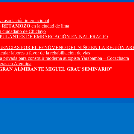
a asociación internacional
𝐙 𝐑𝐄𝐓𝐀𝐌𝐎𝐙𝐎 en la ciudad de lima
n ciudadano de Chiclayo
RIPULANTES DE EMBARCACIÓN EN NAUFRAGIO
ENCIAS POR EL FENÓMENO DEL NIÑO EN LA REGIÓN AR
ular labores a favor de la rehabilitación de vías
a privada para construir moderna autopista Yarabamba – Cocachacra
ras en Arequipa
 𝐆𝐑𝐀𝐍 𝐀𝐋𝐌𝐈𝐑𝐀𝐍𝐓𝐄 𝐌𝐈𝐆𝐔𝐄𝐋 𝐆𝐑𝐀𝐔 𝐒𝐄𝐌𝐈𝐍𝐀𝐑𝐈𝐎”