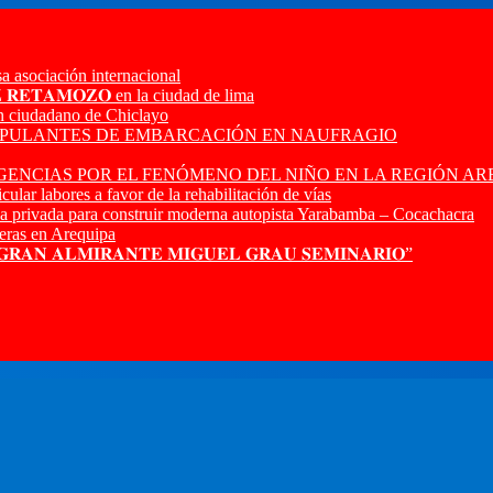
a asociación internacional
𝐙 𝐑𝐄𝐓𝐀𝐌𝐎𝐙𝐎 en la ciudad de lima
n ciudadano de Chiclayo
RIPULANTES DE EMBARCACIÓN EN NAUFRAGIO
ENCIAS POR EL FENÓMENO DEL NIÑO EN LA REGIÓN AR
ular labores a favor de la rehabilitación de vías
a privada para construir moderna autopista Yarabamba – Cocachacra
ras en Arequipa
 𝐆𝐑𝐀𝐍 𝐀𝐋𝐌𝐈𝐑𝐀𝐍𝐓𝐄 𝐌𝐈𝐆𝐔𝐄𝐋 𝐆𝐑𝐀𝐔 𝐒𝐄𝐌𝐈𝐍𝐀𝐑𝐈𝐎”