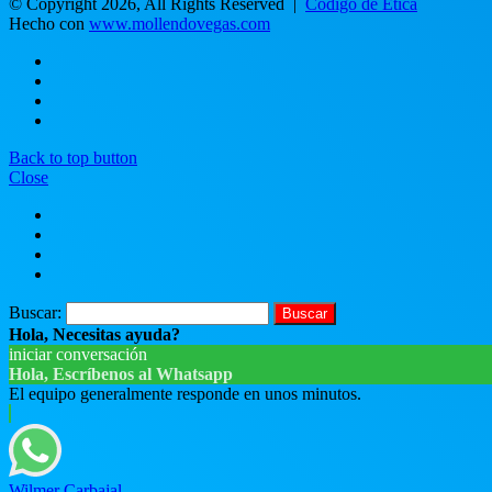
© Copyright 2026, All Rights Reserved |
Código de Ética
Hecho con
www.mollendovegas.com
Back to top button
Close
Buscar:
Hola, Necesitas ayuda?
iniciar conversación
Hola, Escríbenos al Whatsapp
El equipo generalmente responde en unos minutos.
Wilmer Carbajal