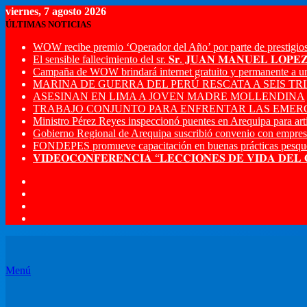
viernes, 7 agosto 2026
ÚLTIMAS NOTICIAS
WOW recibe premio ‘Operador del Año’ por parte de prestigios
El sensible fallecimiento del sr. 𝐒𝐫. 𝐉𝐔𝐀𝐍 𝐌𝐀𝐍𝐔𝐄𝐋 𝐋𝐎𝐏
Campaña de WOW brindará internet gratuito y permanente a u
MARINA DE GUERRA DEL PERÚ RESCATA A SEIS T
ASESINAN EN LIMA A JOVEN MADRE MOLLENDINA
TRABAJO CONJUNTO PARA ENFRENTAR LAS EMERG
Ministro Pérez Reyes inspeccionó puentes en Arequipa para artic
Gobierno Regional de Arequipa suscribió convenio con empres
FONDEPES promueve capacitación en buenas prácticas pesque
𝐕𝐈𝐃𝐄𝐎𝐂𝐎𝐍𝐅𝐄𝐑𝐄𝐍𝐂𝐈𝐀 “𝐋𝐄𝐂𝐂𝐈𝐎𝐍𝐄𝐒 𝐃𝐄 𝐕𝐈𝐃𝐀 𝐃𝐄𝐋
Menú