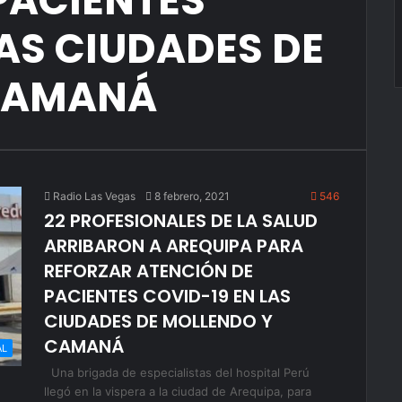
PACIENTES
LAS CIUDADES DE
CAMANÁ
Radio Las Vegas
8 febrero, 2021
546
22 PROFESIONALES DE LA SALUD
ARRIBARON A AREQUIPA PARA
REFORZAR ATENCIÓN DE
PACIENTES COVID-19 EN LAS
CIUDADES DE MOLLENDO Y
CAMANÁ
AL
Una brigada de especialistas del hospital Perú
llegó en la vispera a la ciudad de Arequipa, para