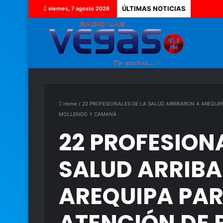
ÚLTIMAS NOTICIAS
viernes, 7 agosto 2026
Home
/
22 PROFESIONALES DE LA SALUD ARRIBARON A AREQUIP
MOLLENDO Y CAMANÁ
22 PROFESIONA
SALUD ARRIB
AREQUIPA PA