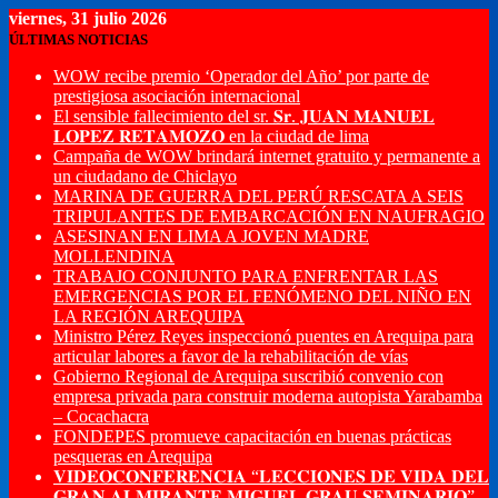
viernes, 31 julio 2026
ÚLTIMAS NOTICIAS
WOW recibe premio ‘Operador del Año’ por parte de
prestigiosa asociación internacional
El sensible fallecimiento del sr. 𝐒𝐫. 𝐉𝐔𝐀𝐍 𝐌𝐀𝐍𝐔𝐄𝐋
𝐋𝐎𝐏𝐄𝐙 𝐑𝐄𝐓𝐀𝐌𝐎𝐙𝐎 en la ciudad de lima
Campaña de WOW brindará internet gratuito y permanente a
un ciudadano de Chiclayo
MARINA DE GUERRA DEL PERÚ RESCATA A SEIS
TRIPULANTES DE EMBARCACIÓN EN NAUFRAGIO
ASESINAN EN LIMA A JOVEN MADRE
MOLLENDINA
TRABAJO CONJUNTO PARA ENFRENTAR LAS
EMERGENCIAS POR EL FENÓMENO DEL NIÑO EN
LA REGIÓN AREQUIPA
Ministro Pérez Reyes inspeccionó puentes en Arequipa para
articular labores a favor de la rehabilitación de vías
Gobierno Regional de Arequipa suscribió convenio con
empresa privada para construir moderna autopista Yarabamba
– Cocachacra
FONDEPES promueve capacitación en buenas prácticas
pesqueras en Arequipa
𝐕𝐈𝐃𝐄𝐎𝐂𝐎𝐍𝐅𝐄𝐑𝐄𝐍𝐂𝐈𝐀 “𝐋𝐄𝐂𝐂𝐈𝐎𝐍𝐄𝐒 𝐃𝐄 𝐕𝐈𝐃𝐀 𝐃𝐄𝐋
𝐆𝐑𝐀𝐍 𝐀𝐋𝐌𝐈𝐑𝐀𝐍𝐓𝐄 𝐌𝐈𝐆𝐔𝐄𝐋 𝐆𝐑𝐀𝐔 𝐒𝐄𝐌𝐈𝐍𝐀𝐑𝐈𝐎”