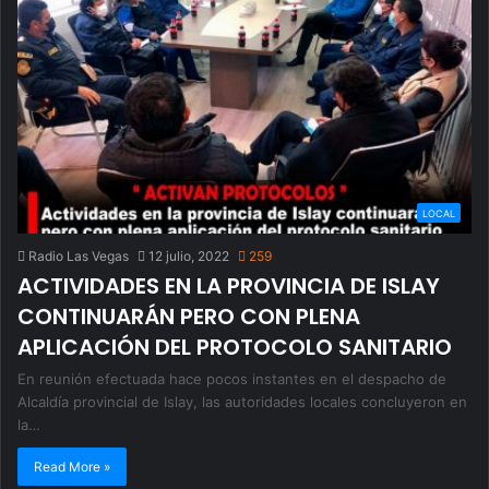
LOCAL
Radio Las Vegas
12 julio, 2022
259
ACTIVIDADES EN LA PROVINCIA DE ISLAY
CONTINUARÁN PERO CON PLENA
APLICACIÓN DEL PROTOCOLO SANITARIO
En reunión efectuada hace pocos instantes en el despacho de
Alcaldía provincial de Islay, las autoridades locales concluyeron en
la…
Read More »