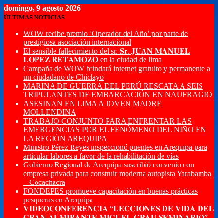
domingo, 9 agosto 2026
ÚLTIMAS NOTICIAS
WOW recibe premio ‘Operador del Año’ por parte de
prestigiosa asociación internacional
El sensible fallecimiento del sr. 𝐒𝐫. 𝐉𝐔𝐀𝐍 𝐌𝐀𝐍𝐔𝐄𝐋
𝐋𝐎𝐏𝐄𝐙 𝐑𝐄𝐓𝐀𝐌𝐎𝐙𝐎 en la ciudad de lima
Campaña de WOW brindará internet gratuito y permanente a
un ciudadano de Chiclayo
MARINA DE GUERRA DEL PERÚ RESCATA A SEIS
TRIPULANTES DE EMBARCACIÓN EN NAUFRAGIO
ASESINAN EN LIMA A JOVEN MADRE
MOLLENDINA
TRABAJO CONJUNTO PARA ENFRENTAR LAS
EMERGENCIAS POR EL FENÓMENO DEL NIÑO EN
LA REGIÓN AREQUIPA
Ministro Pérez Reyes inspeccionó puentes en Arequipa para
articular labores a favor de la rehabilitación de vías
Gobierno Regional de Arequipa suscribió convenio con
empresa privada para construir moderna autopista Yarabamba
– Cocachacra
FONDEPES promueve capacitación en buenas prácticas
pesqueras en Arequipa
𝐕𝐈𝐃𝐄𝐎𝐂𝐎𝐍𝐅𝐄𝐑𝐄𝐍𝐂𝐈𝐀 “𝐋𝐄𝐂𝐂𝐈𝐎𝐍𝐄𝐒 𝐃𝐄 𝐕𝐈𝐃𝐀 𝐃𝐄𝐋
𝐆𝐑𝐀𝐍 𝐀𝐋𝐌𝐈𝐑𝐀𝐍𝐓𝐄 𝐌𝐈𝐆𝐔𝐄𝐋 𝐆𝐑𝐀𝐔 𝐒𝐄𝐌𝐈𝐍𝐀𝐑𝐈𝐎”