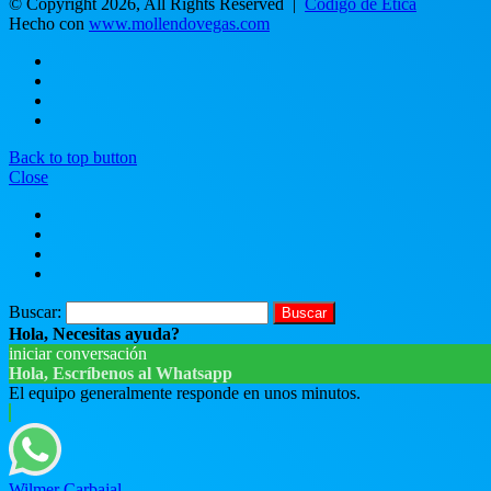
© Copyright 2026, All Rights Reserved |
Código de Ética
Hecho con
www.mollendovegas.com
Back to top button
Close
Buscar:
Hola, Necesitas ayuda?
iniciar conversación
Hola, Escríbenos al Whatsapp
El equipo generalmente responde en unos minutos.
Wilmer Carbajal