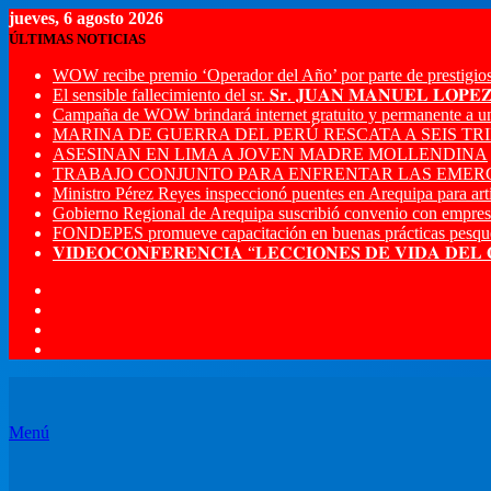
jueves, 6 agosto 2026
ÚLTIMAS NOTICIAS
WOW recibe premio ‘Operador del Año’ por parte de prestigios
El sensible fallecimiento del sr. 𝐒𝐫. 𝐉𝐔𝐀𝐍 𝐌𝐀𝐍𝐔𝐄𝐋 𝐋𝐎𝐏
Campaña de WOW brindará internet gratuito y permanente a u
MARINA DE GUERRA DEL PERÚ RESCATA A SEIS T
ASESINAN EN LIMA A JOVEN MADRE MOLLENDINA
TRABAJO CONJUNTO PARA ENFRENTAR LAS EMERG
Ministro Pérez Reyes inspeccionó puentes en Arequipa para artic
Gobierno Regional de Arequipa suscribió convenio con empres
FONDEPES promueve capacitación en buenas prácticas pesque
𝐕𝐈𝐃𝐄𝐎𝐂𝐎𝐍𝐅𝐄𝐑𝐄𝐍𝐂𝐈𝐀 “𝐋𝐄𝐂𝐂𝐈𝐎𝐍𝐄𝐒 𝐃𝐄 𝐕𝐈𝐃𝐀 𝐃𝐄𝐋
Menú