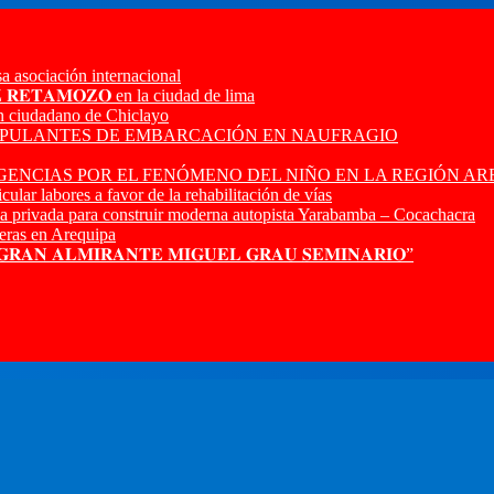
a asociación internacional
𝐙 𝐑𝐄𝐓𝐀𝐌𝐎𝐙𝐎 en la ciudad de lima
n ciudadano de Chiclayo
RIPULANTES DE EMBARCACIÓN EN NAUFRAGIO
ENCIAS POR EL FENÓMENO DEL NIÑO EN LA REGIÓN AR
ular labores a favor de la rehabilitación de vías
a privada para construir moderna autopista Yarabamba – Cocachacra
ras en Arequipa
 𝐆𝐑𝐀𝐍 𝐀𝐋𝐌𝐈𝐑𝐀𝐍𝐓𝐄 𝐌𝐈𝐆𝐔𝐄𝐋 𝐆𝐑𝐀𝐔 𝐒𝐄𝐌𝐈𝐍𝐀𝐑𝐈𝐎”