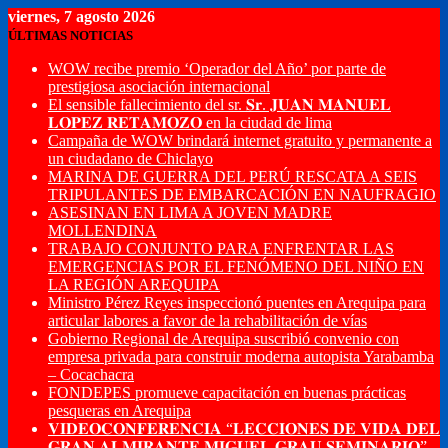
viernes, 7 agosto 2026
ÚLTIMAS NOTICIAS
WOW recibe premio ‘Operador del Año’ por parte de
prestigiosa asociación internacional
El sensible fallecimiento del sr. 𝐒𝐫. 𝐉𝐔𝐀𝐍 𝐌𝐀𝐍𝐔𝐄𝐋
𝐋𝐎𝐏𝐄𝐙 𝐑𝐄𝐓𝐀𝐌𝐎𝐙𝐎 en la ciudad de lima
Campaña de WOW brindará internet gratuito y permanente a
un ciudadano de Chiclayo
MARINA DE GUERRA DEL PERÚ RESCATA A SEIS
TRIPULANTES DE EMBARCACIÓN EN NAUFRAGIO
ASESINAN EN LIMA A JOVEN MADRE
MOLLENDINA
TRABAJO CONJUNTO PARA ENFRENTAR LAS
EMERGENCIAS POR EL FENÓMENO DEL NIÑO EN
LA REGIÓN AREQUIPA
Ministro Pérez Reyes inspeccionó puentes en Arequipa para
articular labores a favor de la rehabilitación de vías
Gobierno Regional de Arequipa suscribió convenio con
empresa privada para construir moderna autopista Yarabamba
– Cocachacra
FONDEPES promueve capacitación en buenas prácticas
pesqueras en Arequipa
𝐕𝐈𝐃𝐄𝐎𝐂𝐎𝐍𝐅𝐄𝐑𝐄𝐍𝐂𝐈𝐀 “𝐋𝐄𝐂𝐂𝐈𝐎𝐍𝐄𝐒 𝐃𝐄 𝐕𝐈𝐃𝐀 𝐃𝐄𝐋
𝐆𝐑𝐀𝐍 𝐀𝐋𝐌𝐈𝐑𝐀𝐍𝐓𝐄 𝐌𝐈𝐆𝐔𝐄𝐋 𝐆𝐑𝐀𝐔 𝐒𝐄𝐌𝐈𝐍𝐀𝐑𝐈𝐎”