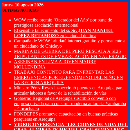
lunes, 10 agosto 2026
ÚLTIMAS NOTICIAS
WOW recibe premio ‘Operador del Año’ por parte de
prestigiosa asociación internacional
El sensible fallecimiento del sr. 𝐒𝐫. 𝐉𝐔𝐀𝐍 𝐌𝐀𝐍𝐔𝐄𝐋
𝐋𝐎𝐏𝐄𝐙 𝐑𝐄𝐓𝐀𝐌𝐎𝐙𝐎 en la ciudad de lima
Campaña de WOW brindará internet gratuito y permanente a
un ciudadano de Chiclayo
MARINA DE GUERRA DEL PERÚ RESCATA A SEIS
TRIPULANTES DE EMBARCACIÓN EN NAUFRAGIO
ASESINAN EN LIMA A JOVEN MADRE
MOLLENDINA
TRABAJO CONJUNTO PARA ENFRENTAR LAS
EMERGENCIAS POR EL FENÓMENO DEL NIÑO EN
LA REGIÓN AREQUIPA
Ministro Pérez Reyes inspeccionó puentes en Arequipa para
articular labores a favor de la rehabilitación de vías
Gobierno Regional de Arequipa suscribió convenio con
empresa privada para construir moderna autopista Yarabamba
– Cocachacra
FONDEPES promueve capacitación en buenas prácticas
pesqueras en Arequipa
𝐕𝐈𝐃𝐄𝐎𝐂𝐎𝐍𝐅𝐄𝐑𝐄𝐍𝐂𝐈𝐀 “𝐋𝐄𝐂𝐂𝐈𝐎𝐍𝐄𝐒 𝐃𝐄 𝐕𝐈𝐃𝐀 𝐃𝐄𝐋
𝐆𝐑𝐀𝐍 𝐀𝐋𝐌𝐈𝐑𝐀𝐍𝐓𝐄 𝐌𝐈𝐆𝐔𝐄𝐋 𝐆𝐑𝐀𝐔 𝐒𝐄𝐌𝐈𝐍𝐀𝐑𝐈𝐎”