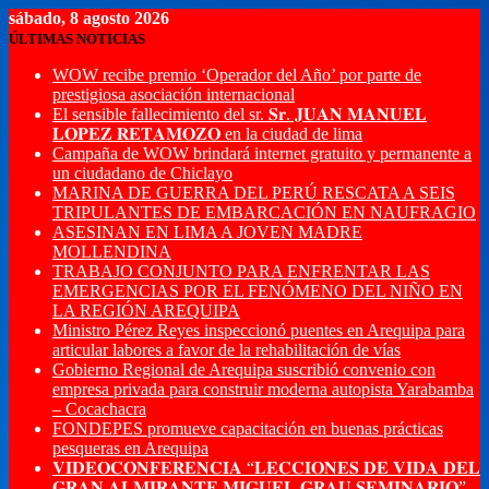
sábado, 8 agosto 2026
ÚLTIMAS NOTICIAS
WOW recibe premio ‘Operador del Año’ por parte de
prestigiosa asociación internacional
El sensible fallecimiento del sr. 𝐒𝐫. 𝐉𝐔𝐀𝐍 𝐌𝐀𝐍𝐔𝐄𝐋
𝐋𝐎𝐏𝐄𝐙 𝐑𝐄𝐓𝐀𝐌𝐎𝐙𝐎 en la ciudad de lima
Campaña de WOW brindará internet gratuito y permanente a
un ciudadano de Chiclayo
MARINA DE GUERRA DEL PERÚ RESCATA A SEIS
TRIPULANTES DE EMBARCACIÓN EN NAUFRAGIO
ASESINAN EN LIMA A JOVEN MADRE
MOLLENDINA
TRABAJO CONJUNTO PARA ENFRENTAR LAS
EMERGENCIAS POR EL FENÓMENO DEL NIÑO EN
LA REGIÓN AREQUIPA
Ministro Pérez Reyes inspeccionó puentes en Arequipa para
articular labores a favor de la rehabilitación de vías
Gobierno Regional de Arequipa suscribió convenio con
empresa privada para construir moderna autopista Yarabamba
– Cocachacra
FONDEPES promueve capacitación en buenas prácticas
pesqueras en Arequipa
𝐕𝐈𝐃𝐄𝐎𝐂𝐎𝐍𝐅𝐄𝐑𝐄𝐍𝐂𝐈𝐀 “𝐋𝐄𝐂𝐂𝐈𝐎𝐍𝐄𝐒 𝐃𝐄 𝐕𝐈𝐃𝐀 𝐃𝐄𝐋
𝐆𝐑𝐀𝐍 𝐀𝐋𝐌𝐈𝐑𝐀𝐍𝐓𝐄 𝐌𝐈𝐆𝐔𝐄𝐋 𝐆𝐑𝐀𝐔 𝐒𝐄𝐌𝐈𝐍𝐀𝐑𝐈𝐎”