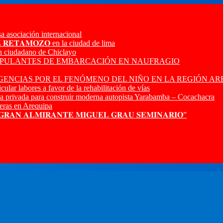
a asociación internacional
𝐙 𝐑𝐄𝐓𝐀𝐌𝐎𝐙𝐎 en la ciudad de lima
n ciudadano de Chiclayo
RIPULANTES DE EMBARCACIÓN EN NAUFRAGIO
ENCIAS POR EL FENÓMENO DEL NIÑO EN LA REGIÓN AR
ular labores a favor de la rehabilitación de vías
a privada para construir moderna autopista Yarabamba – Cocachacra
ras en Arequipa
 𝐆𝐑𝐀𝐍 𝐀𝐋𝐌𝐈𝐑𝐀𝐍𝐓𝐄 𝐌𝐈𝐆𝐔𝐄𝐋 𝐆𝐑𝐀𝐔 𝐒𝐄𝐌𝐈𝐍𝐀𝐑𝐈𝐎”