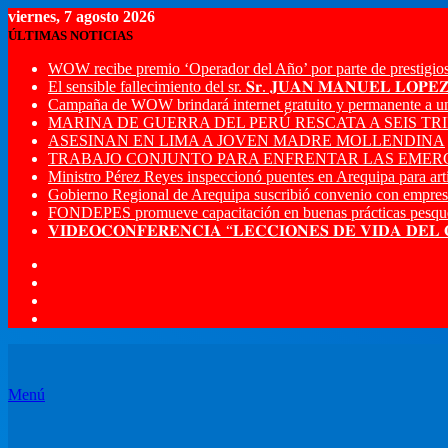
viernes, 7 agosto 2026
ÚLTIMAS NOTICIAS
WOW recibe premio ‘Operador del Año’ por parte de prestigios
El sensible fallecimiento del sr. 𝐒𝐫. 𝐉𝐔𝐀𝐍 𝐌𝐀𝐍𝐔𝐄𝐋 𝐋𝐎𝐏
Campaña de WOW brindará internet gratuito y permanente a u
MARINA DE GUERRA DEL PERÚ RESCATA A SEIS T
ASESINAN EN LIMA A JOVEN MADRE MOLLENDINA
TRABAJO CONJUNTO PARA ENFRENTAR LAS EMERG
Ministro Pérez Reyes inspeccionó puentes en Arequipa para artic
Gobierno Regional de Arequipa suscribió convenio con empres
FONDEPES promueve capacitación en buenas prácticas pesque
𝐕𝐈𝐃𝐄𝐎𝐂𝐎𝐍𝐅𝐄𝐑𝐄𝐍𝐂𝐈𝐀 “𝐋𝐄𝐂𝐂𝐈𝐎𝐍𝐄𝐒 𝐃𝐄 𝐕𝐈𝐃𝐀 𝐃𝐄𝐋
Menú