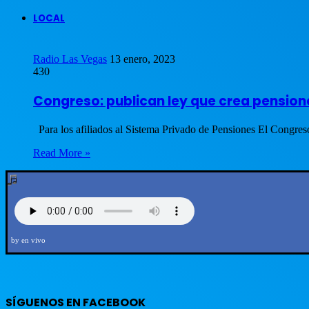
LOCAL
Radio Las Vegas
13 enero, 2023
430
Congreso: publican ley que crea pensio
Para los afiliados al Sistema Privado de Pensiones El Congre
Read More »
by en vivo
SÍGUENOS EN FACEBOOK