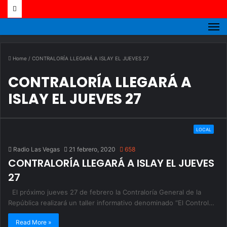
M
Home
/
CONTRALORÍA LLEGARÁ A ISLAY EL JUEVES 27
CONTRALORÍA LLEGARÁ A
ISLAY EL JUEVES 27
LOCAL
Radio Las Vegas
21 febrero, 2020
658
CONTRALORÍA LLEGARÁ A ISLAY EL JUEVES
27
El próximo jueves 27 de febrero la Contraloría General de la
República realizará un taller informativo denominado “El Control…
Read More »