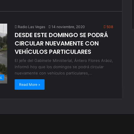
Radio Las Vegas
14 noviembre, 2020
508
DESDE ESTE DOMINGO SE PODRÁ
CIRCULAR NUEVAMENTE CON
VEHÍCULOS PARTICULARES
El jefe del Gabinete Ministerial, Ántero Flores Aráoz,
informó hoy que los domingos se podrá circular
nuevamente con vehículos particulares,…
AL
Read More »