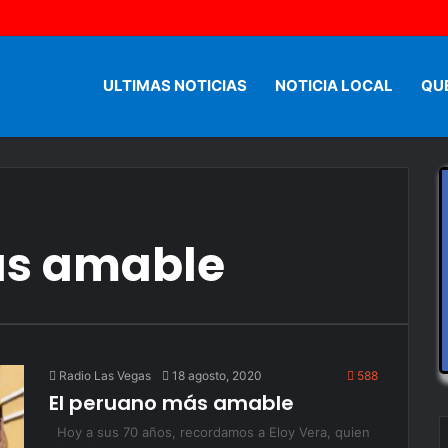
ULTIMAS NOTICIAS
NOTICIA LOCAL
QU
ás amable
Radio Las Vegas
18 agosto, 2020
588
El peruano más amable
Hoy a sus 70 años, recordamos a Eloy Vera, quien