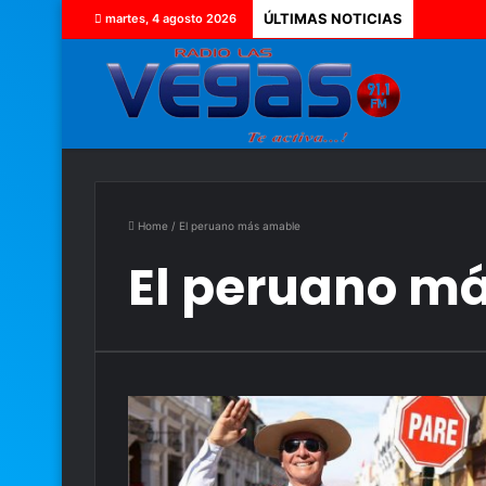
ÚLTIMAS NOTICIAS
martes, 4 agosto 2026
Home
/
El peruano más amable
El peruano m