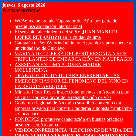
jueves, 6 agosto 2026
ÚLTIMAS NOTICIAS
WOW recibe premio ‘Operador del Año’ por parte de
prestigiosa asociación internacional
El sensible fallecimiento del sr. 𝐒𝐫. 𝐉𝐔𝐀𝐍 𝐌𝐀𝐍𝐔𝐄𝐋
𝐋𝐎𝐏𝐄𝐙 𝐑𝐄𝐓𝐀𝐌𝐎𝐙𝐎 en la ciudad de lima
Campaña de WOW brindará internet gratuito y permanente a
un ciudadano de Chiclayo
MARINA DE GUERRA DEL PERÚ RESCATA A SEIS
TRIPULANTES DE EMBARCACIÓN EN NAUFRAGIO
ASESINAN EN LIMA A JOVEN MADRE
MOLLENDINA
TRABAJO CONJUNTO PARA ENFRENTAR LAS
EMERGENCIAS POR EL FENÓMENO DEL NIÑO EN
LA REGIÓN AREQUIPA
Ministro Pérez Reyes inspeccionó puentes en Arequipa para
articular labores a favor de la rehabilitación de vías
Gobierno Regional de Arequipa suscribió convenio con
empresa privada para construir moderna autopista Yarabamba
– Cocachacra
FONDEPES promueve capacitación en buenas prácticas
pesqueras en Arequipa
𝐕𝐈𝐃𝐄𝐎𝐂𝐎𝐍𝐅𝐄𝐑𝐄𝐍𝐂𝐈𝐀 “𝐋𝐄𝐂𝐂𝐈𝐎𝐍𝐄𝐒 𝐃𝐄 𝐕𝐈𝐃𝐀 𝐃𝐄𝐋
𝐆𝐑𝐀𝐍 𝐀𝐋𝐌𝐈𝐑𝐀𝐍𝐓𝐄 𝐌𝐈𝐆𝐔𝐄𝐋 𝐆𝐑𝐀𝐔 𝐒𝐄𝐌𝐈𝐍𝐀𝐑𝐈𝐎”