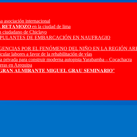
a asociación internacional
𝐙 𝐑𝐄𝐓𝐀𝐌𝐎𝐙𝐎 en la ciudad de lima
n ciudadano de Chiclayo
RIPULANTES DE EMBARCACIÓN EN NAUFRAGIO
ENCIAS POR EL FENÓMENO DEL NIÑO EN LA REGIÓN AR
ular labores a favor de la rehabilitación de vías
a privada para construir moderna autopista Yarabamba – Cocachacra
ras en Arequipa
 𝐆𝐑𝐀𝐍 𝐀𝐋𝐌𝐈𝐑𝐀𝐍𝐓𝐄 𝐌𝐈𝐆𝐔𝐄𝐋 𝐆𝐑𝐀𝐔 𝐒𝐄𝐌𝐈𝐍𝐀𝐑𝐈𝐎”