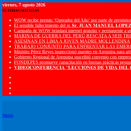
viernes, 7 agosto 2026
ÚLTIMAS NOTICIAS
WOW recibe premio ‘Operador del Año’ por parte de prestigios
El sensible fallecimiento del sr. 𝐒𝐫. 𝐉𝐔𝐀𝐍 𝐌𝐀𝐍𝐔𝐄𝐋 𝐋𝐎𝐏
Campaña de WOW brindará internet gratuito y permanente a u
MARINA DE GUERRA DEL PERÚ RESCATA A SEIS T
ASESINAN EN LIMA A JOVEN MADRE MOLLENDINA
TRABAJO CONJUNTO PARA ENFRENTAR LAS EMERG
Ministro Pérez Reyes inspeccionó puentes en Arequipa para artic
Gobierno Regional de Arequipa suscribió convenio con empres
FONDEPES promueve capacitación en buenas prácticas pesque
𝐕𝐈𝐃𝐄𝐎𝐂𝐎𝐍𝐅𝐄𝐑𝐄𝐍𝐂𝐈𝐀 “𝐋𝐄𝐂𝐂𝐈𝐎𝐍𝐄𝐒 𝐃𝐄 𝐕𝐈𝐃𝐀 𝐃𝐄𝐋
Menú