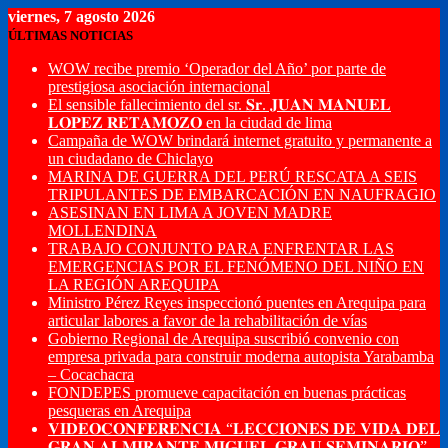
viernes, 7 agosto 2026
ÚLTIMAS NOTICIAS
WOW recibe premio ‘Operador del Año’ por parte de
prestigiosa asociación internacional
El sensible fallecimiento del sr. 𝐒𝐫. 𝐉𝐔𝐀𝐍 𝐌𝐀𝐍𝐔𝐄𝐋
𝐋𝐎𝐏𝐄𝐙 𝐑𝐄𝐓𝐀𝐌𝐎𝐙𝐎 en la ciudad de lima
Campaña de WOW brindará internet gratuito y permanente a
un ciudadano de Chiclayo
MARINA DE GUERRA DEL PERÚ RESCATA A SEIS
TRIPULANTES DE EMBARCACIÓN EN NAUFRAGIO
ASESINAN EN LIMA A JOVEN MADRE
MOLLENDINA
TRABAJO CONJUNTO PARA ENFRENTAR LAS
EMERGENCIAS POR EL FENÓMENO DEL NIÑO EN
LA REGIÓN AREQUIPA
Ministro Pérez Reyes inspeccionó puentes en Arequipa para
articular labores a favor de la rehabilitación de vías
Gobierno Regional de Arequipa suscribió convenio con
empresa privada para construir moderna autopista Yarabamba
– Cocachacra
FONDEPES promueve capacitación en buenas prácticas
pesqueras en Arequipa
𝐕𝐈𝐃𝐄𝐎𝐂𝐎𝐍𝐅𝐄𝐑𝐄𝐍𝐂𝐈𝐀 “𝐋𝐄𝐂𝐂𝐈𝐎𝐍𝐄𝐒 𝐃𝐄 𝐕𝐈𝐃𝐀 𝐃𝐄𝐋
𝐆𝐑𝐀𝐍 𝐀𝐋𝐌𝐈𝐑𝐀𝐍𝐓𝐄 𝐌𝐈𝐆𝐔𝐄𝐋 𝐆𝐑𝐀𝐔 𝐒𝐄𝐌𝐈𝐍𝐀𝐑𝐈𝐎”