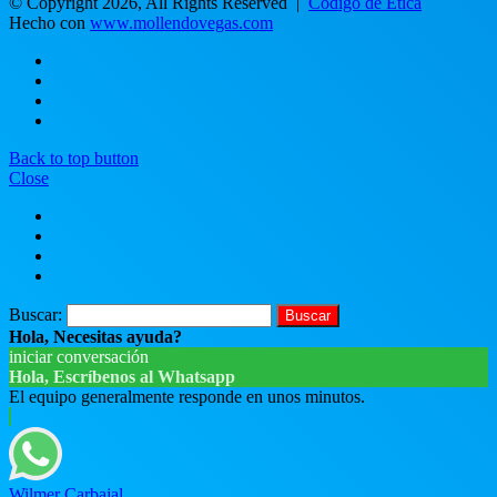
© Copyright 2026, All Rights Reserved |
Código de Ética
Hecho con
www.mollendovegas.com
Back to top button
Close
Buscar:
Hola, Necesitas ayuda?
iniciar conversación
Hola, Escríbenos al Whatsapp
El equipo generalmente responde en unos minutos.
Wilmer Carbajal