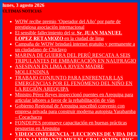
lunes, 3 agosto 2026
ÚLTIMAS NOTICIAS
WOW recibe premio ‘Operador del Año’ por parte de
prestigiosa asociación internacional
El sensible fallecimiento del sr. 𝐒𝐫. 𝐉𝐔𝐀𝐍 𝐌𝐀𝐍𝐔𝐄𝐋
𝐋𝐎𝐏𝐄𝐙 𝐑𝐄𝐓𝐀𝐌𝐎𝐙𝐎 en la ciudad de lima
Campaña de WOW brindará internet gratuito y permanente a
un ciudadano de Chiclayo
MARINA DE GUERRA DEL PERÚ RESCATA A SEIS
TRIPULANTES DE EMBARCACIÓN EN NAUFRAGIO
ASESINAN EN LIMA A JOVEN MADRE
MOLLENDINA
TRABAJO CONJUNTO PARA ENFRENTAR LAS
EMERGENCIAS POR EL FENÓMENO DEL NIÑO EN
LA REGIÓN AREQUIPA
Ministro Pérez Reyes inspeccionó puentes en Arequipa para
articular labores a favor de la rehabilitación de vías
Gobierno Regional de Arequipa suscribió convenio con
empresa privada para construir moderna autopista Yarabamba
– Cocachacra
FONDEPES promueve capacitación en buenas prácticas
pesqueras en Arequipa
𝐕𝐈𝐃𝐄𝐎𝐂𝐎𝐍𝐅𝐄𝐑𝐄𝐍𝐂𝐈𝐀 “𝐋𝐄𝐂𝐂𝐈𝐎𝐍𝐄𝐒 𝐃𝐄 𝐕𝐈𝐃𝐀 𝐃𝐄𝐋
𝐆𝐑𝐀𝐍 𝐀𝐋𝐌𝐈𝐑𝐀𝐍𝐓𝐄 𝐌𝐈𝐆𝐔𝐄𝐋 𝐆𝐑𝐀𝐔 𝐒𝐄𝐌𝐈𝐍𝐀𝐑𝐈𝐎”