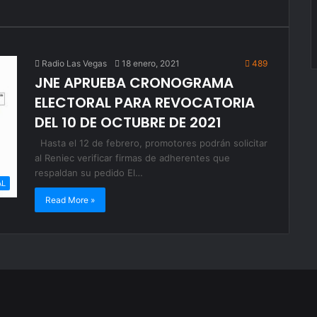
Radio Las Vegas
18 enero, 2021
489
JNE APRUEBA CRONOGRAMA
ELECTORAL PARA REVOCATORIA
DEL 10 DE OCTUBRE DE 2021
Hasta el 12 de febrero, promotores podrán solicitar
al Reniec verificar firmas de adherentes que
respaldan su pedido El…
AL
Read More »