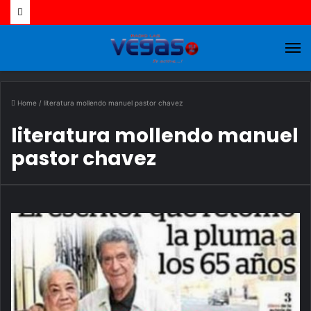
M
Home
/
literatura mollendo manuel pastor chavez
literatura mollendo manuel
pastor chavez