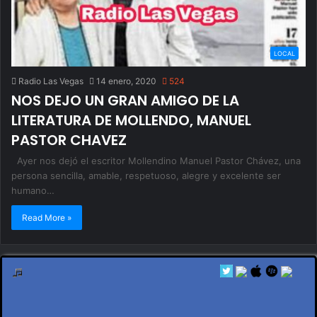
LOCAL
Radio Las Vegas
14 enero, 2020
524
NOS DEJO UN GRAN AMIGO DE LA
LITERATURA DE MOLLENDO, MANUEL
PASTOR CHAVEZ
Ayer nos dejó el escritor Mollendino Manuel Pastor Chávez, una
persona sencilla, amable, respetuoso, alegre y excelente ser
humano…
Read More »