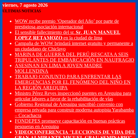
viernes, 7 agosto 2026
ÚLTIMAS NOTICIAS
WOW recibe premio ‘Operador del Año’ por parte de
prestigiosa asociación internacional
El sensible fallecimiento del sr. 𝐒𝐫. 𝐉𝐔𝐀𝐍 𝐌𝐀𝐍𝐔𝐄𝐋
𝐋𝐎𝐏𝐄𝐙 𝐑𝐄𝐓𝐀𝐌𝐎𝐙𝐎 en la ciudad de lima
Campaña de WOW brindará internet gratuito y permanente a
un ciudadano de Chiclayo
MARINA DE GUERRA DEL PERÚ RESCATA A SEIS
TRIPULANTES DE EMBARCACIÓN EN NAUFRAGIO
ASESINAN EN LIMA A JOVEN MADRE
MOLLENDINA
TRABAJO CONJUNTO PARA ENFRENTAR LAS
EMERGENCIAS POR EL FENÓMENO DEL NIÑO EN
LA REGIÓN AREQUIPA
Ministro Pérez Reyes inspeccionó puentes en Arequipa para
articular labores a favor de la rehabilitación de vías
Gobierno Regional de Arequipa suscribió convenio con
empresa privada para construir moderna autopista Yarabamba
– Cocachacra
FONDEPES promueve capacitación en buenas prácticas
pesqueras en Arequipa
𝐕𝐈𝐃𝐄𝐎𝐂𝐎𝐍𝐅𝐄𝐑𝐄𝐍𝐂𝐈𝐀 “𝐋𝐄𝐂𝐂𝐈𝐎𝐍𝐄𝐒 𝐃𝐄 𝐕𝐈𝐃𝐀 𝐃𝐄𝐋
𝐆𝐑𝐀𝐍 𝐀𝐋𝐌𝐈𝐑𝐀𝐍𝐓𝐄 𝐌𝐈𝐆𝐔𝐄𝐋 𝐆𝐑𝐀𝐔 𝐒𝐄𝐌𝐈𝐍𝐀𝐑𝐈𝐎”