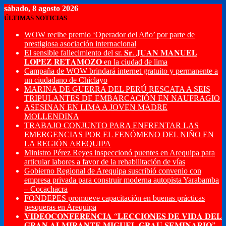
sábado, 8 agosto 2026
ÚLTIMAS NOTICIAS
WOW recibe premio ‘Operador del Año’ por parte de
prestigiosa asociación internacional
El sensible fallecimiento del sr. 𝐒𝐫. 𝐉𝐔𝐀𝐍 𝐌𝐀𝐍𝐔𝐄𝐋
𝐋𝐎𝐏𝐄𝐙 𝐑𝐄𝐓𝐀𝐌𝐎𝐙𝐎 en la ciudad de lima
Campaña de WOW brindará internet gratuito y permanente a
un ciudadano de Chiclayo
MARINA DE GUERRA DEL PERÚ RESCATA A SEIS
TRIPULANTES DE EMBARCACIÓN EN NAUFRAGIO
ASESINAN EN LIMA A JOVEN MADRE
MOLLENDINA
TRABAJO CONJUNTO PARA ENFRENTAR LAS
EMERGENCIAS POR EL FENÓMENO DEL NIÑO EN
LA REGIÓN AREQUIPA
Ministro Pérez Reyes inspeccionó puentes en Arequipa para
articular labores a favor de la rehabilitación de vías
Gobierno Regional de Arequipa suscribió convenio con
empresa privada para construir moderna autopista Yarabamba
– Cocachacra
FONDEPES promueve capacitación en buenas prácticas
pesqueras en Arequipa
𝐕𝐈𝐃𝐄𝐎𝐂𝐎𝐍𝐅𝐄𝐑𝐄𝐍𝐂𝐈𝐀 “𝐋𝐄𝐂𝐂𝐈𝐎𝐍𝐄𝐒 𝐃𝐄 𝐕𝐈𝐃𝐀 𝐃𝐄𝐋
𝐆𝐑𝐀𝐍 𝐀𝐋𝐌𝐈𝐑𝐀𝐍𝐓𝐄 𝐌𝐈𝐆𝐔𝐄𝐋 𝐆𝐑𝐀𝐔 𝐒𝐄𝐌𝐈𝐍𝐀𝐑𝐈𝐎”