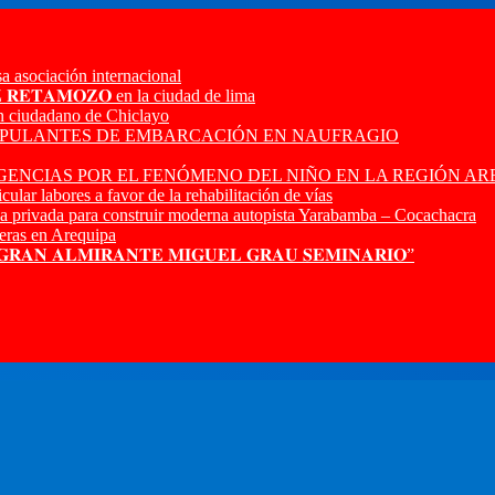
a asociación internacional
𝐙 𝐑𝐄𝐓𝐀𝐌𝐎𝐙𝐎 en la ciudad de lima
n ciudadano de Chiclayo
RIPULANTES DE EMBARCACIÓN EN NAUFRAGIO
ENCIAS POR EL FENÓMENO DEL NIÑO EN LA REGIÓN AR
ular labores a favor de la rehabilitación de vías
a privada para construir moderna autopista Yarabamba – Cocachacra
ras en Arequipa
 𝐆𝐑𝐀𝐍 𝐀𝐋𝐌𝐈𝐑𝐀𝐍𝐓𝐄 𝐌𝐈𝐆𝐔𝐄𝐋 𝐆𝐑𝐀𝐔 𝐒𝐄𝐌𝐈𝐍𝐀𝐑𝐈𝐎”