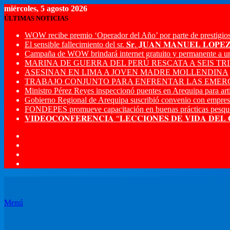
miércoles, 5 agosto 2026
ÚLTIMAS NOTICIAS
WOW recibe premio ‘Operador del Año’ por parte de prestigios
El sensible fallecimiento del sr. 𝐒𝐫. 𝐉𝐔𝐀𝐍 𝐌𝐀𝐍𝐔𝐄𝐋 𝐋𝐎𝐏
Campaña de WOW brindará internet gratuito y permanente a u
MARINA DE GUERRA DEL PERÚ RESCATA A SEIS T
ASESINAN EN LIMA A JOVEN MADRE MOLLENDINA
TRABAJO CONJUNTO PARA ENFRENTAR LAS EMERG
Ministro Pérez Reyes inspeccionó puentes en Arequipa para artic
Gobierno Regional de Arequipa suscribió convenio con empres
FONDEPES promueve capacitación en buenas prácticas pesque
𝐕𝐈𝐃𝐄𝐎𝐂𝐎𝐍𝐅𝐄𝐑𝐄𝐍𝐂𝐈𝐀 “𝐋𝐄𝐂𝐂𝐈𝐎𝐍𝐄𝐒 𝐃𝐄 𝐕𝐈𝐃𝐀 𝐃𝐄𝐋
Menú