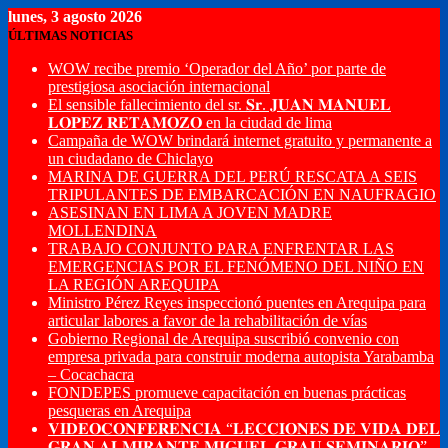
lunes, 3 agosto 2026
ÚLTIMAS NOTICIAS
WOW recibe premio ‘Operador del Año’ por parte de
prestigiosa asociación internacional
El sensible fallecimiento del sr. 𝐒𝐫. 𝐉𝐔𝐀𝐍 𝐌𝐀𝐍𝐔𝐄𝐋
𝐋𝐎𝐏𝐄𝐙 𝐑𝐄𝐓𝐀𝐌𝐎𝐙𝐎 en la ciudad de lima
Campaña de WOW brindará internet gratuito y permanente a
un ciudadano de Chiclayo
MARINA DE GUERRA DEL PERÚ RESCATA A SEIS
TRIPULANTES DE EMBARCACIÓN EN NAUFRAGIO
ASESINAN EN LIMA A JOVEN MADRE
MOLLENDINA
TRABAJO CONJUNTO PARA ENFRENTAR LAS
EMERGENCIAS POR EL FENÓMENO DEL NIÑO EN
LA REGIÓN AREQUIPA
Ministro Pérez Reyes inspeccionó puentes en Arequipa para
articular labores a favor de la rehabilitación de vías
Gobierno Regional de Arequipa suscribió convenio con
empresa privada para construir moderna autopista Yarabamba
– Cocachacra
FONDEPES promueve capacitación en buenas prácticas
pesqueras en Arequipa
𝐕𝐈𝐃𝐄𝐎𝐂𝐎𝐍𝐅𝐄𝐑𝐄𝐍𝐂𝐈𝐀 “𝐋𝐄𝐂𝐂𝐈𝐎𝐍𝐄𝐒 𝐃𝐄 𝐕𝐈𝐃𝐀 𝐃𝐄𝐋
𝐆𝐑𝐀𝐍 𝐀𝐋𝐌𝐈𝐑𝐀𝐍𝐓𝐄 𝐌𝐈𝐆𝐔𝐄𝐋 𝐆𝐑𝐀𝐔 𝐒𝐄𝐌𝐈𝐍𝐀𝐑𝐈𝐎”