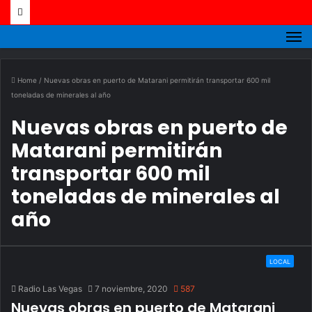
M
Home
/
Nuevas obras en puerto de Matarani permitirán transportar 600 mil
toneladas de minerales al año
Nuevas obras en puerto de
Matarani permitirán
transportar 600 mil
toneladas de minerales al
año
LOCAL
Radio Las Vegas
7 noviembre, 2020
587
Nuevas obras en puerto de Matarani