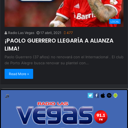
LOCAL
Radio Las Vegas
17 abril, 2021
477
¡PAOLO GUERRERO LLEGARÍA A ALIANZA
LIMA!
Paolo Guerrero (37 años) no renovará con el Internacional . El club
de Porto Alegre busca renovar su plantel con…
Read More »