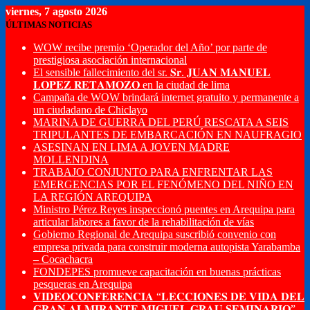
viernes, 7 agosto 2026
ÚLTIMAS NOTICIAS
WOW recibe premio ‘Operador del Año’ por parte de
prestigiosa asociación internacional
El sensible fallecimiento del sr. 𝐒𝐫. 𝐉𝐔𝐀𝐍 𝐌𝐀𝐍𝐔𝐄𝐋
𝐋𝐎𝐏𝐄𝐙 𝐑𝐄𝐓𝐀𝐌𝐎𝐙𝐎 en la ciudad de lima
Campaña de WOW brindará internet gratuito y permanente a
un ciudadano de Chiclayo
MARINA DE GUERRA DEL PERÚ RESCATA A SEIS
TRIPULANTES DE EMBARCACIÓN EN NAUFRAGIO
ASESINAN EN LIMA A JOVEN MADRE
MOLLENDINA
TRABAJO CONJUNTO PARA ENFRENTAR LAS
EMERGENCIAS POR EL FENÓMENO DEL NIÑO EN
LA REGIÓN AREQUIPA
Ministro Pérez Reyes inspeccionó puentes en Arequipa para
articular labores a favor de la rehabilitación de vías
Gobierno Regional de Arequipa suscribió convenio con
empresa privada para construir moderna autopista Yarabamba
– Cocachacra
FONDEPES promueve capacitación en buenas prácticas
pesqueras en Arequipa
𝐕𝐈𝐃𝐄𝐎𝐂𝐎𝐍𝐅𝐄𝐑𝐄𝐍𝐂𝐈𝐀 “𝐋𝐄𝐂𝐂𝐈𝐎𝐍𝐄𝐒 𝐃𝐄 𝐕𝐈𝐃𝐀 𝐃𝐄𝐋
𝐆𝐑𝐀𝐍 𝐀𝐋𝐌𝐈𝐑𝐀𝐍𝐓𝐄 𝐌𝐈𝐆𝐔𝐄𝐋 𝐆𝐑𝐀𝐔 𝐒𝐄𝐌𝐈𝐍𝐀𝐑𝐈𝐎”