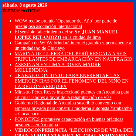
sábado, 8 agosto 2026
ÚLTIMAS NOTICIAS
WOW recibe premio ‘Operador del Año’ por parte de
prestigiosa asociación internacional
El sensible fallecimiento del sr. 𝐒𝐫. 𝐉𝐔𝐀𝐍 𝐌𝐀𝐍𝐔𝐄𝐋
𝐋𝐎𝐏𝐄𝐙 𝐑𝐄𝐓𝐀𝐌𝐎𝐙𝐎 en la ciudad de lima
Campaña de WOW brindará internet gratuito y permanente a
un ciudadano de Chiclayo
MARINA DE GUERRA DEL PERÚ RESCATA A SEIS
TRIPULANTES DE EMBARCACIÓN EN NAUFRAGIO
ASESINAN EN LIMA A JOVEN MADRE
MOLLENDINA
TRABAJO CONJUNTO PARA ENFRENTAR LAS
EMERGENCIAS POR EL FENÓMENO DEL NIÑO EN
LA REGIÓN AREQUIPA
Ministro Pérez Reyes inspeccionó puentes en Arequipa para
articular labores a favor de la rehabilitación de vías
Gobierno Regional de Arequipa suscribió convenio con
empresa privada para construir moderna autopista Yarabamba
– Cocachacra
FONDEPES promueve capacitación en buenas prácticas
pesqueras en Arequipa
𝐕𝐈𝐃𝐄𝐎𝐂𝐎𝐍𝐅𝐄𝐑𝐄𝐍𝐂𝐈𝐀 “𝐋𝐄𝐂𝐂𝐈𝐎𝐍𝐄𝐒 𝐃𝐄 𝐕𝐈𝐃𝐀 𝐃𝐄𝐋
𝐆𝐑𝐀𝐍 𝐀𝐋𝐌𝐈𝐑𝐀𝐍𝐓𝐄 𝐌𝐈𝐆𝐔𝐄𝐋 𝐆𝐑𝐀𝐔 𝐒𝐄𝐌𝐈𝐍𝐀𝐑𝐈𝐎”