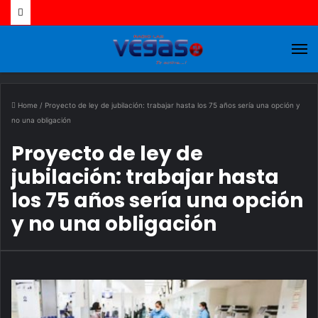
M
Home
/
Proyecto de ley de jubilación: trabajar hasta los 75 años sería una opción y
no una obligación
Proyecto de ley de
jubilación: trabajar hasta
los 75 años sería una opción
y no una obligación