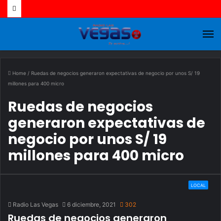
M
Home
/
Ruedas de negocios generaron expectativas de negocio por unos S/ 19
millones para 400 micro
Ruedas de negocios
generaron expectativas de
negocio por unos S/ 19
millones para 400 micro
LOCAL
Radio Las Vegas
6 diciembre, 2021
302
Ruedas de negocios generaron