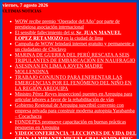
viernes, 7 agosto 2026
ÚLTIMAS NOTICIAS
WOW recibe premio ‘Operador del Año’ por parte de
prestigiosa asociación internacional
El sensible fallecimiento del sr. 𝐒𝐫. 𝐉𝐔𝐀𝐍 𝐌𝐀𝐍𝐔𝐄𝐋
𝐋𝐎𝐏𝐄𝐙 𝐑𝐄𝐓𝐀𝐌𝐎𝐙𝐎 en la ciudad de lima
Campaña de WOW brindará internet gratuito y permanente a
un ciudadano de Chiclayo
MARINA DE GUERRA DEL PERÚ RESCATA A SEIS
TRIPULANTES DE EMBARCACIÓN EN NAUFRAGIO
ASESINAN EN LIMA A JOVEN MADRE
MOLLENDINA
TRABAJO CONJUNTO PARA ENFRENTAR LAS
EMERGENCIAS POR EL FENÓMENO DEL NIÑO EN
LA REGIÓN AREQUIPA
Ministro Pérez Reyes inspeccionó puentes en Arequipa para
articular labores a favor de la rehabilitación de vías
Gobierno Regional de Arequipa suscribió convenio con
empresa privada para construir moderna autopista Yarabamba
– Cocachacra
FONDEPES promueve capacitación en buenas prácticas
pesqueras en Arequipa
𝐕𝐈𝐃𝐄𝐎𝐂𝐎𝐍𝐅𝐄𝐑𝐄𝐍𝐂𝐈𝐀 “𝐋𝐄𝐂𝐂𝐈𝐎𝐍𝐄𝐒 𝐃𝐄 𝐕𝐈𝐃𝐀 𝐃𝐄𝐋
𝐆𝐑𝐀𝐍 𝐀𝐋𝐌𝐈𝐑𝐀𝐍𝐓𝐄 𝐌𝐈𝐆𝐔𝐄𝐋 𝐆𝐑𝐀𝐔 𝐒𝐄𝐌𝐈𝐍𝐀𝐑𝐈𝐎”