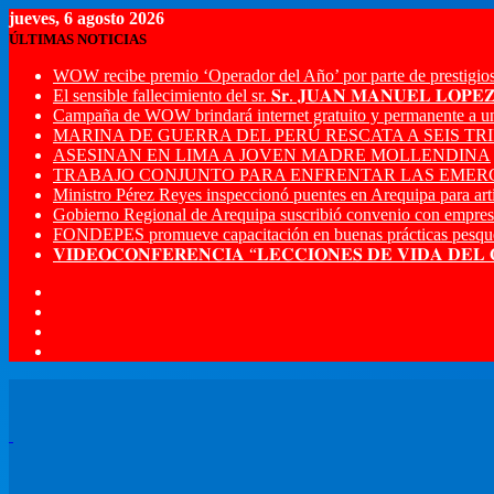
jueves, 6 agosto 2026
ÚLTIMAS NOTICIAS
WOW recibe premio ‘Operador del Año’ por parte de prestigios
El sensible fallecimiento del sr. 𝐒𝐫. 𝐉𝐔𝐀𝐍 𝐌𝐀𝐍𝐔𝐄𝐋 𝐋𝐎𝐏
Campaña de WOW brindará internet gratuito y permanente a u
MARINA DE GUERRA DEL PERÚ RESCATA A SEIS T
ASESINAN EN LIMA A JOVEN MADRE MOLLENDINA
TRABAJO CONJUNTO PARA ENFRENTAR LAS EMERG
Ministro Pérez Reyes inspeccionó puentes en Arequipa para artic
Gobierno Regional de Arequipa suscribió convenio con empres
FONDEPES promueve capacitación en buenas prácticas pesque
𝐕𝐈𝐃𝐄𝐎𝐂𝐎𝐍𝐅𝐄𝐑𝐄𝐍𝐂𝐈𝐀 “𝐋𝐄𝐂𝐂𝐈𝐎𝐍𝐄𝐒 𝐃𝐄 𝐕𝐈𝐃𝐀 𝐃𝐄𝐋
Menú