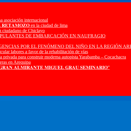
a asociación internacional
𝐙 𝐑𝐄𝐓𝐀𝐌𝐎𝐙𝐎 en la ciudad de lima
n ciudadano de Chiclayo
RIPULANTES DE EMBARCACIÓN EN NAUFRAGIO
ENCIAS POR EL FENÓMENO DEL NIÑO EN LA REGIÓN AR
ular labores a favor de la rehabilitación de vías
a privada para construir moderna autopista Yarabamba – Cocachacra
ras en Arequipa
 𝐆𝐑𝐀𝐍 𝐀𝐋𝐌𝐈𝐑𝐀𝐍𝐓𝐄 𝐌𝐈𝐆𝐔𝐄𝐋 𝐆𝐑𝐀𝐔 𝐒𝐄𝐌𝐈𝐍𝐀𝐑𝐈𝐎”