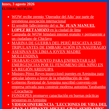
lunes, 3 agosto 2026
ÚLTIMAS NOTICIAS
WOW recibe premio ‘Operador del Año’ por parte de
prestigiosa asociación internacional
El sensible fallecimiento del sr. 𝐒𝐫. 𝐉𝐔𝐀𝐍 𝐌𝐀𝐍𝐔𝐄𝐋
𝐋𝐎𝐏𝐄𝐙 𝐑𝐄𝐓𝐀𝐌𝐎𝐙𝐎 en la ciudad de lima
Campaña de WOW brindará internet gratuito y permanente a
un ciudadano de Chiclayo
MARINA DE GUERRA DEL PERÚ RESCATA A SEIS
TRIPULANTES DE EMBARCACIÓN EN NAUFRAGIO
ASESINAN EN LIMA A JOVEN MADRE
MOLLENDINA
TRABAJO CONJUNTO PARA ENFRENTAR LAS
EMERGENCIAS POR EL FENÓMENO DEL NIÑO EN
LA REGIÓN AREQUIPA
Ministro Pérez Reyes inspeccionó puentes en Arequipa para
articular labores a favor de la rehabilitación de vías
Gobierno Regional de Arequipa suscribió convenio con
empresa privada para construir moderna autopista Yarabamba
– Cocachacra
FONDEPES promueve capacitación en buenas prácticas
pesqueras en Arequipa
𝐕𝐈𝐃𝐄𝐎𝐂𝐎𝐍𝐅𝐄𝐑𝐄𝐍𝐂𝐈𝐀 “𝐋𝐄𝐂𝐂𝐈𝐎𝐍𝐄𝐒 𝐃𝐄 𝐕𝐈𝐃𝐀 𝐃𝐄𝐋
𝐆𝐑𝐀𝐍 𝐀𝐋𝐌𝐈𝐑𝐀𝐍𝐓𝐄 𝐌𝐈𝐆𝐔𝐄𝐋 𝐆𝐑𝐀𝐔 𝐒𝐄𝐌𝐈𝐍𝐀𝐑𝐈𝐎”