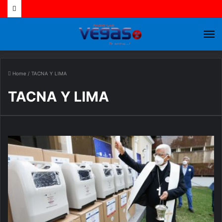
M
Home
/
TACNA Y LIMA
TACNA Y LIMA