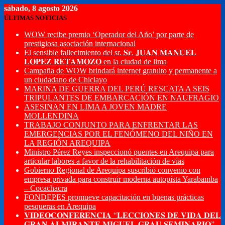
sábado, 8 agosto 2026
ÚLTIMAS NOTICIAS
WOW recibe premio ‘Operador del Año’ por parte de
prestigiosa asociación internacional
El sensible fallecimiento del sr. 𝐒𝐫. 𝐉𝐔𝐀𝐍 𝐌𝐀𝐍𝐔𝐄𝐋
𝐋𝐎𝐏𝐄𝐙 𝐑𝐄𝐓𝐀𝐌𝐎𝐙𝐎 en la ciudad de lima
Campaña de WOW brindará internet gratuito y permanente a
un ciudadano de Chiclayo
MARINA DE GUERRA DEL PERÚ RESCATA A SEIS
TRIPULANTES DE EMBARCACIÓN EN NAUFRAGIO
ASESINAN EN LIMA A JOVEN MADRE
MOLLENDINA
TRABAJO CONJUNTO PARA ENFRENTAR LAS
EMERGENCIAS POR EL FENÓMENO DEL NIÑO EN
LA REGIÓN AREQUIPA
Ministro Pérez Reyes inspeccionó puentes en Arequipa para
articular labores a favor de la rehabilitación de vías
Gobierno Regional de Arequipa suscribió convenio con
empresa privada para construir moderna autopista Yarabamba
– Cocachacra
FONDEPES promueve capacitación en buenas prácticas
pesqueras en Arequipa
𝐕𝐈𝐃𝐄𝐎𝐂𝐎𝐍𝐅𝐄𝐑𝐄𝐍𝐂𝐈𝐀 “𝐋𝐄𝐂𝐂𝐈𝐎𝐍𝐄𝐒 𝐃𝐄 𝐕𝐈𝐃𝐀 𝐃𝐄𝐋
𝐆𝐑𝐀𝐍 𝐀𝐋𝐌𝐈𝐑𝐀𝐍𝐓𝐄 𝐌𝐈𝐆𝐔𝐄𝐋 𝐆𝐑𝐀𝐔 𝐒𝐄𝐌𝐈𝐍𝐀𝐑𝐈𝐎”