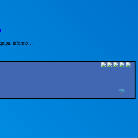
a
requipa, informó…