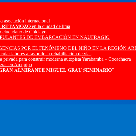
a asociación internacional
𝐙 𝐑𝐄𝐓𝐀𝐌𝐎𝐙𝐎 en la ciudad de lima
n ciudadano de Chiclayo
RIPULANTES DE EMBARCACIÓN EN NAUFRAGIO
ENCIAS POR EL FENÓMENO DEL NIÑO EN LA REGIÓN AR
ular labores a favor de la rehabilitación de vías
a privada para construir moderna autopista Yarabamba – Cocachacra
ras en Arequipa
 𝐆𝐑𝐀𝐍 𝐀𝐋𝐌𝐈𝐑𝐀𝐍𝐓𝐄 𝐌𝐈𝐆𝐔𝐄𝐋 𝐆𝐑𝐀𝐔 𝐒𝐄𝐌𝐈𝐍𝐀𝐑𝐈𝐎”