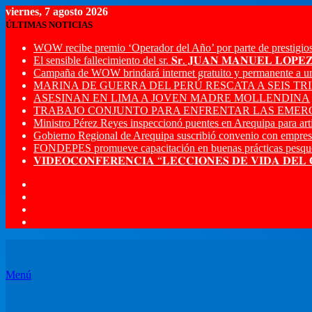
viernes, 7 agosto 2026
ÚLTIMAS NOTICIAS
WOW recibe premio ‘Operador del Año’ por parte de prestigios
El sensible fallecimiento del sr. 𝐒𝐫. 𝐉𝐔𝐀𝐍 𝐌𝐀𝐍𝐔𝐄𝐋 𝐋𝐎𝐏
Campaña de WOW brindará internet gratuito y permanente a u
MARINA DE GUERRA DEL PERÚ RESCATA A SEIS T
ASESINAN EN LIMA A JOVEN MADRE MOLLENDINA
TRABAJO CONJUNTO PARA ENFRENTAR LAS EMERG
Ministro Pérez Reyes inspeccionó puentes en Arequipa para artic
Gobierno Regional de Arequipa suscribió convenio con empres
FONDEPES promueve capacitación en buenas prácticas pesque
𝐕𝐈𝐃𝐄𝐎𝐂𝐎𝐍𝐅𝐄𝐑𝐄𝐍𝐂𝐈𝐀 “𝐋𝐄𝐂𝐂𝐈𝐎𝐍𝐄𝐒 𝐃𝐄 𝐕𝐈𝐃𝐀 𝐃𝐄𝐋
Menú