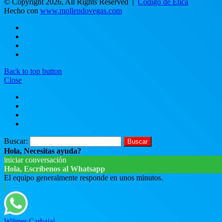
© Copyright 2026, All Rights Reserved |
Código de Ética
Hecho con
www.mollendovegas.com
Back to top button
Close
Buscar:
Hola, Necesitas ayuda?
iniciar conversación
Hola, Escríbenos al Whatsapp
El equipo generalmente responde en unos minutos.
Wilmer Carbajal