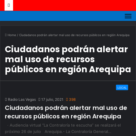
M
Home
/
Ciudadanos podrán alertar mal uso de recursos públicos en región Arequipa
Ciudadanos podrán alertar
mal uso de recursos
públicos en región Arequipa
LOCAL
Radio Las Vegas
17 julio, 2021
398
Ciudadanos podrán alertar mal uso de
recursos públicos en región Arequipa
· Audiencia virtual “La Contraloría te escucha” se realizará el
próximo 26 de julio Arequipa.- La Contraloría General…