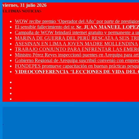
viernes, 31 julio 2026
ÚLTIMAS NOTICIAS
WOW recibe premio ‘Operador del Año’ por parte de prestigios
El sensible fallecimiento del sr. 𝐒𝐫. 𝐉𝐔𝐀𝐍 𝐌𝐀𝐍𝐔𝐄𝐋 𝐋𝐎𝐏
Campaña de WOW brindará internet gratuito y permanente a u
MARINA DE GUERRA DEL PERÚ RESCATA A SEIS T
ASESINAN EN LIMA A JOVEN MADRE MOLLENDINA
TRABAJO CONJUNTO PARA ENFRENTAR LAS EMERG
Ministro Pérez Reyes inspeccionó puentes en Arequipa para artic
Gobierno Regional de Arequipa suscribió convenio con empres
FONDEPES promueve capacitación en buenas prácticas pesque
𝐕𝐈𝐃𝐄𝐎𝐂𝐎𝐍𝐅𝐄𝐑𝐄𝐍𝐂𝐈𝐀 “𝐋𝐄𝐂𝐂𝐈𝐎𝐍𝐄𝐒 𝐃𝐄 𝐕𝐈𝐃𝐀 𝐃𝐄𝐋
Menú