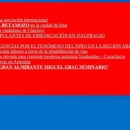
a asociación internacional
𝐙 𝐑𝐄𝐓𝐀𝐌𝐎𝐙𝐎 en la ciudad de lima
n ciudadano de Chiclayo
RIPULANTES DE EMBARCACIÓN EN NAUFRAGIO
ENCIAS POR EL FENÓMENO DEL NIÑO EN LA REGIÓN AR
ular labores a favor de la rehabilitación de vías
a privada para construir moderna autopista Yarabamba – Cocachacra
ras en Arequipa
 𝐆𝐑𝐀𝐍 𝐀𝐋𝐌𝐈𝐑𝐀𝐍𝐓𝐄 𝐌𝐈𝐆𝐔𝐄𝐋 𝐆𝐑𝐀𝐔 𝐒𝐄𝐌𝐈𝐍𝐀𝐑𝐈𝐎”