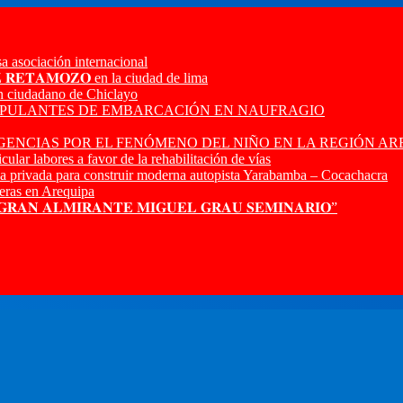
a asociación internacional
𝐙 𝐑𝐄𝐓𝐀𝐌𝐎𝐙𝐎 en la ciudad de lima
n ciudadano de Chiclayo
RIPULANTES DE EMBARCACIÓN EN NAUFRAGIO
ENCIAS POR EL FENÓMENO DEL NIÑO EN LA REGIÓN AR
ular labores a favor de la rehabilitación de vías
a privada para construir moderna autopista Yarabamba – Cocachacra
ras en Arequipa
 𝐆𝐑𝐀𝐍 𝐀𝐋𝐌𝐈𝐑𝐀𝐍𝐓𝐄 𝐌𝐈𝐆𝐔𝐄𝐋 𝐆𝐑𝐀𝐔 𝐒𝐄𝐌𝐈𝐍𝐀𝐑𝐈𝐎”