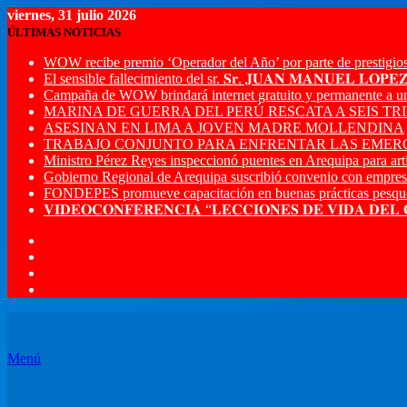
viernes, 31 julio 2026
ÚLTIMAS NOTICIAS
WOW recibe premio ‘Operador del Año’ por parte de prestigios
El sensible fallecimiento del sr. 𝐒𝐫. 𝐉𝐔𝐀𝐍 𝐌𝐀𝐍𝐔𝐄𝐋 𝐋𝐎𝐏
Campaña de WOW brindará internet gratuito y permanente a u
MARINA DE GUERRA DEL PERÚ RESCATA A SEIS T
ASESINAN EN LIMA A JOVEN MADRE MOLLENDINA
TRABAJO CONJUNTO PARA ENFRENTAR LAS EMERG
Ministro Pérez Reyes inspeccionó puentes en Arequipa para artic
Gobierno Regional de Arequipa suscribió convenio con empres
FONDEPES promueve capacitación en buenas prácticas pesque
𝐕𝐈𝐃𝐄𝐎𝐂𝐎𝐍𝐅𝐄𝐑𝐄𝐍𝐂𝐈𝐀 “𝐋𝐄𝐂𝐂𝐈𝐎𝐍𝐄𝐒 𝐃𝐄 𝐕𝐈𝐃𝐀 𝐃𝐄𝐋
Menú