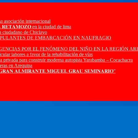
a asociación internacional
𝐙 𝐑𝐄𝐓𝐀𝐌𝐎𝐙𝐎 en la ciudad de lima
n ciudadano de Chiclayo
RIPULANTES DE EMBARCACIÓN EN NAUFRAGIO
ENCIAS POR EL FENÓMENO DEL NIÑO EN LA REGIÓN AR
ular labores a favor de la rehabilitación de vías
a privada para construir moderna autopista Yarabamba – Cocachacra
ras en Arequipa
 𝐆𝐑𝐀𝐍 𝐀𝐋𝐌𝐈𝐑𝐀𝐍𝐓𝐄 𝐌𝐈𝐆𝐔𝐄𝐋 𝐆𝐑𝐀𝐔 𝐒𝐄𝐌𝐈𝐍𝐀𝐑𝐈𝐎”