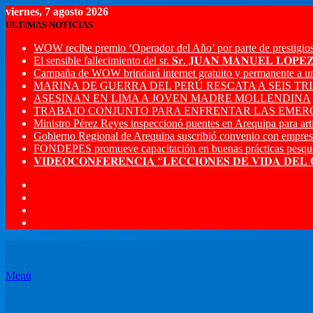
viernes, 7 agosto 2026
ÚLTIMAS NOTICIAS
WOW recibe premio ‘Operador del Año’ por parte de prestigios
El sensible fallecimiento del sr. 𝐒𝐫. 𝐉𝐔𝐀𝐍 𝐌𝐀𝐍𝐔𝐄𝐋 𝐋𝐎𝐏
Campaña de WOW brindará internet gratuito y permanente a u
MARINA DE GUERRA DEL PERÚ RESCATA A SEIS T
ASESINAN EN LIMA A JOVEN MADRE MOLLENDINA
TRABAJO CONJUNTO PARA ENFRENTAR LAS EMERG
Ministro Pérez Reyes inspeccionó puentes en Arequipa para artic
Gobierno Regional de Arequipa suscribió convenio con empres
FONDEPES promueve capacitación en buenas prácticas pesque
𝐕𝐈𝐃𝐄𝐎𝐂𝐎𝐍𝐅𝐄𝐑𝐄𝐍𝐂𝐈𝐀 “𝐋𝐄𝐂𝐂𝐈𝐎𝐍𝐄𝐒 𝐃𝐄 𝐕𝐈𝐃𝐀 𝐃𝐄𝐋
Menú