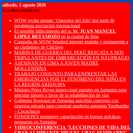
sábado, 1 agosto 2026
ÚLTIMAS NOTICIAS
WOW recibe premio ‘Operador del Año’ por parte de
prestigiosa asociación internacional
El sensible fallecimiento del sr. 𝐒𝐫. 𝐉𝐔𝐀𝐍 𝐌𝐀𝐍𝐔𝐄𝐋
𝐋𝐎𝐏𝐄𝐙 𝐑𝐄𝐓𝐀𝐌𝐎𝐙𝐎 en la ciudad de lima
Campaña de WOW brindará internet gratuito y permanente a
un ciudadano de Chiclayo
MARINA DE GUERRA DEL PERÚ RESCATA A SEIS
TRIPULANTES DE EMBARCACIÓN EN NAUFRAGIO
ASESINAN EN LIMA A JOVEN MADRE
MOLLENDINA
TRABAJO CONJUNTO PARA ENFRENTAR LAS
EMERGENCIAS POR EL FENÓMENO DEL NIÑO EN
LA REGIÓN AREQUIPA
Ministro Pérez Reyes inspeccionó puentes en Arequipa para
articular labores a favor de la rehabilitación de vías
Gobierno Regional de Arequipa suscribió convenio con
empresa privada para construir moderna autopista Yarabamba
– Cocachacra
FONDEPES promueve capacitación en buenas prácticas
pesqueras en Arequipa
𝐕𝐈𝐃𝐄𝐎𝐂𝐎𝐍𝐅𝐄𝐑𝐄𝐍𝐂𝐈𝐀 “𝐋𝐄𝐂𝐂𝐈𝐎𝐍𝐄𝐒 𝐃𝐄 𝐕𝐈𝐃𝐀 𝐃𝐄𝐋
𝐆𝐑𝐀𝐍 𝐀𝐋𝐌𝐈𝐑𝐀𝐍𝐓𝐄 𝐌𝐈𝐆𝐔𝐄𝐋 𝐆𝐑𝐀𝐔 𝐒𝐄𝐌𝐈𝐍𝐀𝐑𝐈𝐎”