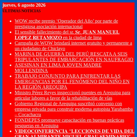
jueves, 6 agosto 2026
ÚLTIMAS NOTICIAS
WOW recibe premio ‘Operador del Año’ por parte de
prestigiosa asociación internacional
El sensible fallecimiento del sr. 𝐒𝐫. 𝐉𝐔𝐀𝐍 𝐌𝐀𝐍𝐔𝐄𝐋
𝐋𝐎𝐏𝐄𝐙 𝐑𝐄𝐓𝐀𝐌𝐎𝐙𝐎 en la ciudad de lima
Campaña de WOW brindará internet gratuito y permanente a
un ciudadano de Chiclayo
MARINA DE GUERRA DEL PERÚ RESCATA A SEIS
TRIPULANTES DE EMBARCACIÓN EN NAUFRAGIO
ASESINAN EN LIMA A JOVEN MADRE
MOLLENDINA
TRABAJO CONJUNTO PARA ENFRENTAR LAS
EMERGENCIAS POR EL FENÓMENO DEL NIÑO EN
LA REGIÓN AREQUIPA
Ministro Pérez Reyes inspeccionó puentes en Arequipa para
articular labores a favor de la rehabilitación de vías
Gobierno Regional de Arequipa suscribió convenio con
empresa privada para construir moderna autopista Yarabamba
– Cocachacra
FONDEPES promueve capacitación en buenas prácticas
pesqueras en Arequipa
𝐕𝐈𝐃𝐄𝐎𝐂𝐎𝐍𝐅𝐄𝐑𝐄𝐍𝐂𝐈𝐀 “𝐋𝐄𝐂𝐂𝐈𝐎𝐍𝐄𝐒 𝐃𝐄 𝐕𝐈𝐃𝐀 𝐃𝐄𝐋
𝐆𝐑𝐀𝐍 𝐀𝐋𝐌𝐈𝐑𝐀𝐍𝐓𝐄 𝐌𝐈𝐆𝐔𝐄𝐋 𝐆𝐑𝐀𝐔 𝐒𝐄𝐌𝐈𝐍𝐀𝐑𝐈𝐎”