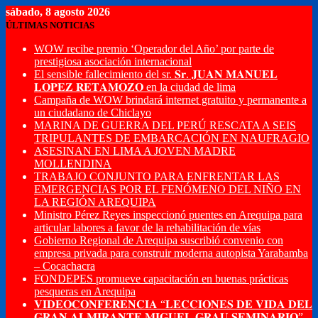
sábado, 8 agosto 2026
ÚLTIMAS NOTICIAS
WOW recibe premio ‘Operador del Año’ por parte de
prestigiosa asociación internacional
El sensible fallecimiento del sr. 𝐒𝐫. 𝐉𝐔𝐀𝐍 𝐌𝐀𝐍𝐔𝐄𝐋
𝐋𝐎𝐏𝐄𝐙 𝐑𝐄𝐓𝐀𝐌𝐎𝐙𝐎 en la ciudad de lima
Campaña de WOW brindará internet gratuito y permanente a
un ciudadano de Chiclayo
MARINA DE GUERRA DEL PERÚ RESCATA A SEIS
TRIPULANTES DE EMBARCACIÓN EN NAUFRAGIO
ASESINAN EN LIMA A JOVEN MADRE
MOLLENDINA
TRABAJO CONJUNTO PARA ENFRENTAR LAS
EMERGENCIAS POR EL FENÓMENO DEL NIÑO EN
LA REGIÓN AREQUIPA
Ministro Pérez Reyes inspeccionó puentes en Arequipa para
articular labores a favor de la rehabilitación de vías
Gobierno Regional de Arequipa suscribió convenio con
empresa privada para construir moderna autopista Yarabamba
– Cocachacra
FONDEPES promueve capacitación en buenas prácticas
pesqueras en Arequipa
𝐕𝐈𝐃𝐄𝐎𝐂𝐎𝐍𝐅𝐄𝐑𝐄𝐍𝐂𝐈𝐀 “𝐋𝐄𝐂𝐂𝐈𝐎𝐍𝐄𝐒 𝐃𝐄 𝐕𝐈𝐃𝐀 𝐃𝐄𝐋
𝐆𝐑𝐀𝐍 𝐀𝐋𝐌𝐈𝐑𝐀𝐍𝐓𝐄 𝐌𝐈𝐆𝐔𝐄𝐋 𝐆𝐑𝐀𝐔 𝐒𝐄𝐌𝐈𝐍𝐀𝐑𝐈𝐎”