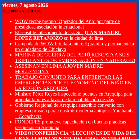
viernes, 7 agosto 2026
ÚLTIMAS NOTICIAS
WOW recibe premio ‘Operador del Año’ por parte de
prestigiosa asociación internacional
El sensible fallecimiento del sr. 𝐒𝐫. 𝐉𝐔𝐀𝐍 𝐌𝐀𝐍𝐔𝐄𝐋
𝐋𝐎𝐏𝐄𝐙 𝐑𝐄𝐓𝐀𝐌𝐎𝐙𝐎 en la ciudad de lima
Campaña de WOW brindará internet gratuito y permanente a
un ciudadano de Chiclayo
MARINA DE GUERRA DEL PERÚ RESCATA A SEIS
TRIPULANTES DE EMBARCACIÓN EN NAUFRAGIO
ASESINAN EN LIMA A JOVEN MADRE
MOLLENDINA
TRABAJO CONJUNTO PARA ENFRENTAR LAS
EMERGENCIAS POR EL FENÓMENO DEL NIÑO EN
LA REGIÓN AREQUIPA
Ministro Pérez Reyes inspeccionó puentes en Arequipa para
articular labores a favor de la rehabilitación de vías
Gobierno Regional de Arequipa suscribió convenio con
empresa privada para construir moderna autopista Yarabamba
– Cocachacra
FONDEPES promueve capacitación en buenas prácticas
pesqueras en Arequipa
𝐕𝐈𝐃𝐄𝐎𝐂𝐎𝐍𝐅𝐄𝐑𝐄𝐍𝐂𝐈𝐀 “𝐋𝐄𝐂𝐂𝐈𝐎𝐍𝐄𝐒 𝐃𝐄 𝐕𝐈𝐃𝐀 𝐃𝐄𝐋
𝐆𝐑𝐀𝐍 𝐀𝐋𝐌𝐈𝐑𝐀𝐍𝐓𝐄 𝐌𝐈𝐆𝐔𝐄𝐋 𝐆𝐑𝐀𝐔 𝐒𝐄𝐌𝐈𝐍𝐀𝐑𝐈𝐎”