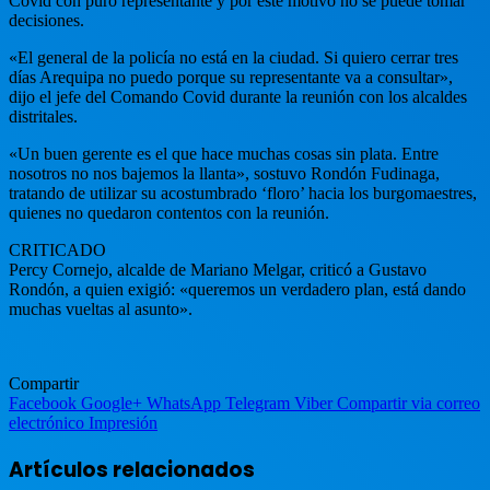
Covid con puro representante y por este motivo no se puede tomar
decisiones.
«El general de la policía no está en la ciudad. Si quiero cerrar tres
días Arequipa no puedo porque su representante va a consultar»,
dijo el jefe del Comando Covid durante la reunión con los alcaldes
distritales.
«Un buen gerente es el que hace muchas cosas sin plata. Entre
nosotros no nos bajemos la llanta», sostuvo Rondón Fudinaga,
tratando de utilizar su acostumbrado ‘floro’ hacia los burgomaestres,
quienes no quedaron contentos con la reunión.
CRITICADO
Percy Cornejo, alcalde de Mariano Melgar, criticó a Gustavo
Rondón, a quien exigió: «queremos un verdadero plan, está dando
muchas vueltas al asunto».
Compartir
Facebook
Google+
WhatsApp
Telegram
Viber
Compartir via correo
electrónico
Impresión
Artículos relacionados